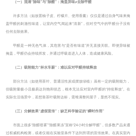
（一）混淆“除味”与“除醛”：掩盖异味≠去除甲醛
许多方法（如放置柚子皮、柠檬片、使用香薰）仅仅是通过自身气味来掩
盖甲醛的刺激性味道，让室内空气闻起来“清新”，但对空气中的甲醛分子没有
任何去除效果。
甲醛是一种无色气体，其危害与“是否有味道”并无直接关联。即便异味被
掩盖，甲醛仍会持续挥发，并通过呼吸道进入人体，造成健康风险。
（二）吸附能力“杯水车薪”：难以应对甲醛持续释放
部分方法（如使用茶叶、普通活性炭或摆放绿植）虽有一定的吸附能力，
但吸附量极小且极易达到饱和状态，根本无法应对室内甲醛的“持续释放”。在
实际生活场景中，若想靠茶叶吸附达标，需堆满整间屋子，显然不现实。
（三）分解效果“虚假宣传”：缺乏科学验证的“瞬时作用”
市面上很多“除醛喷雾”“除醛果冻”宣称“24小时分解甲醛”，但多数产品未通
过权威机构检测，或者仅能在实验室条件下达到所谓的宣传效果。在真实室内