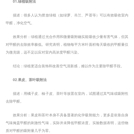
01.绿植吸附法
描述：很多人认为摆放绿植（如绿萝、吊兰、芦荟等）可以有效吸收室内
甲醛，净化空气。
效果分析：绿植通过光合作用和微量吸附确实能吸收少量有害气体，但其
对甲醛的去除效率极低。研究表明，植物每平方米叶面积每天吸收的甲醛量仅
为微克级，远不足以应对室内高浓度甲醛污染。
结论：绿植更适合装饰和改善空气清新感，难以作为主要除甲醛手段。
02
.
果皮、茶叶吸附法
描述：用橘子皮、柚子皮、茶叶等放置在室内，试图通过其气味或吸附性
去除甲醛。
效果分析：果皮和茶叶本身不具备显著的化学吸附能力，更多是依靠自身
气味掩盖甲醛的刺激性气味，实际并未降低甲醛浓度。实验数据表明，这些物
质对甲醛的吸附量几乎为零。