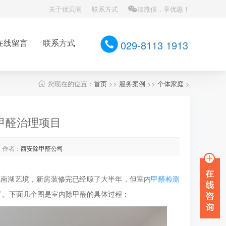
关于优贝阁
联系方式
加微信，享优惠！
在线留言
联系方式
029-8113 1913
您现在的位置：
首页
>>
服务案例
>>
个体家庭
>
甲醛治理项目
作者：
西安除甲醛公司
地南湖艺境，新房装修完已经晾了大半年，但室内
甲醛检测
了。下面几个图是室内除甲醛的具体过程：