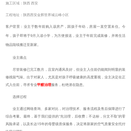
施工区域：陕西 西安
工程地址：陕西西安金辉世界城云峰小区
客户背景：
业主于数年前购入该房产，因孩子年幼，房屋一直空置未住。今
年，孩子即将于9月入读小学，为方便接送，业主于年前完成装修，并将生活
物品陆续搬迁至新家。
业主痛点
尽管装修已完工数月，且室内通风良好，但业主入住前仍能闻到明显的装
修残留气味。出于对家人，尤其是对孩子呼吸健康的高度重视，业主决定在正
式入住前，寻求专业
甲醛治理
服务，杜绝潜在隐患。
选择过程
业主通过网络查询、多家对比，对治理技术、服务流程及售后保障进行了
综合考量。最终，基于我们提供的“先治理，后收费；不达标，分文不取”的零
风险承诺，以及长达15年的母婴级质保服务，决定将新家的空气质量安全托付