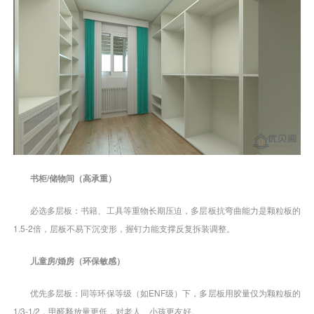
书柜/储物间（高承重）
必选多层板：书籍、工具等重物长期压迫，多层板抗弯曲能力是颗粒板的
1.5-2倍，层板不易下沉变形，握钉力能支撑反复拆装调整。
儿童房/婚房（环保敏感）
优先多层板：同等环保等级（如ENF级）下，多层板用胶量仅为颗粒板的
1/3-1/2，甲醛释放量更低，对老人、小孩更友好。