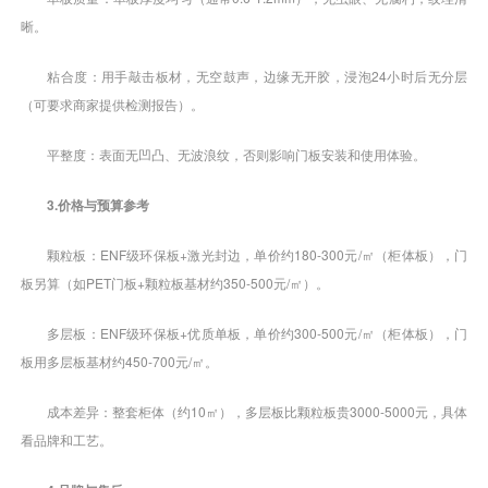
晰。
粘合度：用手敲击板材，无空鼓声，边缘无开胶，浸泡24小时后无分层
（可要求商家提供检测报告）。
平整度：表面无凹凸、无波浪纹，否则影响门板安装和使用体验。
3.价格与预算参考
颗粒板：ENF级环保板+激光封边，单价约180-300元/㎡（柜体板），门
板另算（如PET门板+颗粒板基材约350-500元/㎡）。
多层板：ENF级环保板+优质单板，单价约300-500元/㎡（柜体板），门
板用多层板基材约450-700元/㎡。
成本差异：整套柜体（约10㎡），多层板比颗粒板贵3000-5000元，具体
看品牌和工艺。