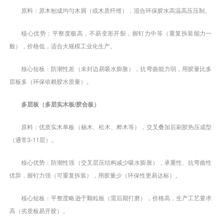
原料：原木刨成均匀木屑（或木质纤维），混合环保胶水高温高压压制。
核心优势：平整度极高，不易变形开裂，握钉力中等（重复拆装能力一
般），价格低，适合大规模工业化生产。
核心短板：防潮性差（未封边易吸水膨胀），抗弯曲能力弱，用胶量比多
层板多（环保依赖胶水质量）。
多层板（多层实木板/胶合板）
原料：优质实木单板（杨木、松木、桦木等），交叉叠加后刷胶热压成型
（通常3-11层）。
核心优势：防潮性强（交叉层压结构减少吸水膨胀），承重性、抗弯曲性
优异，握钉力强（可重复拆装），用胶量少（环保性更易达标）。
核心短板：平整度略逊于颗粒板（需后期打磨），价格高，生产工艺要求
高（劣质板易开胶）。