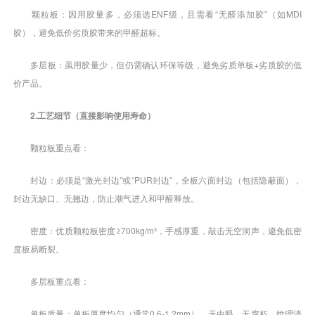
颗粒板：因用胶量多，必须选ENF级，且需看“无醛添加胶”（如MDI
胶），避免低价劣质胶带来的甲醛超标。
多层板：虽用胶量少，但仍需确认环保等级，避免劣质单板+劣质胶的低
价产品。
2.工艺细节（直接影响使用寿命）
颗粒板重点看：
封边：必须是“激光封边”或“PUR封边”，全板六面封边（包括隐蔽面），
封边无缺口、无翘边，防止潮气进入和甲醛释放。
密度：优质颗粒板密度≥700kg/m³，手感厚重，敲击无空洞声，避免低密
度板易断裂。
多层板重点看：
单板质量：单板厚度均匀（通常0.6-1.2mm），无虫眼、无腐朽，纹理清