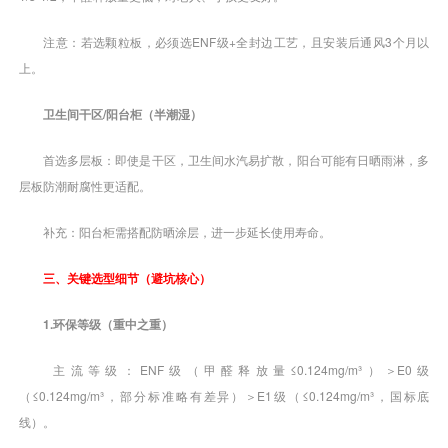
注意：若选颗粒板，必须选ENF级+全封边工艺，且安装后通风3个月以
上。
卫生间干区/阳台柜（半潮湿）
首选多层板：即使是干区，卫生间水汽易扩散，阳台可能有日晒雨淋，多
层板防潮耐腐性更适配。
补充：阳台柜需搭配防晒涂层，进一步延长使用寿命。
三、关键选型细节（避坑核心）
1.环保等级（重中之重）
主流等级：ENF级（甲醛释放量≤0.124mg/m³）＞E0级
（≤0.124mg/m³，部分标准略有差异）＞E1级（≤0.124mg/m³，国标底
线）。