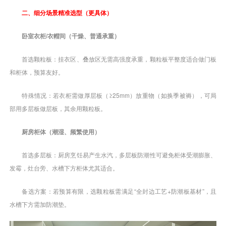
二、细分场景精准选型（更具体）
卧室衣柜/衣帽间（干燥、普通承重）
首选颗粒板：挂衣区、叠放区无需高强度承重，颗粒板平整度适合做门板
和柜体，预算友好。
特殊情况：若衣柜需做厚层板（≥25mm）放重物（如换季被褥），可局
部用多层板做层板，其余用颗粒板。
厨房柜体（潮湿、频繁使用）
首选多层板：厨房烹饪易产生水汽，多层板防潮性可避免柜体受潮膨胀、
发霉，灶台旁、水槽下方柜体尤其适合。
备选方案：若预算有限，选颗粒板需满足“全封边工艺+防潮板基材”，且
水槽下方需加防潮垫。