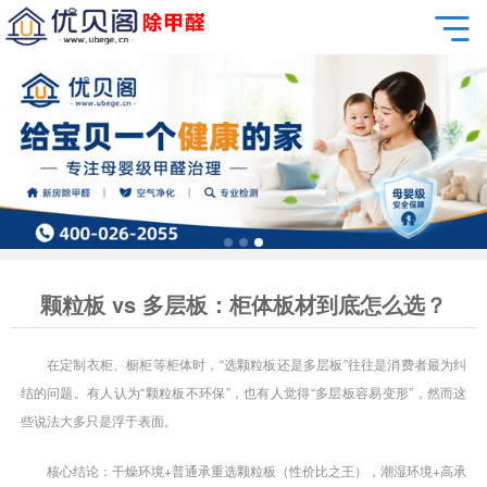
颗粒板 vs 多层板：柜体板材到底怎么选？
在定制衣柜、橱柜等柜体时，“选颗粒板还是多层板”往往是消费者最为纠
结的问题。有人认为“颗粒板不环保”，也有人觉得“多层板容易变形”，然而这
些说法大多只是浮于表面。
核心结论：干燥环境+普通承重选颗粒板（性价比之王），潮湿环境+高承