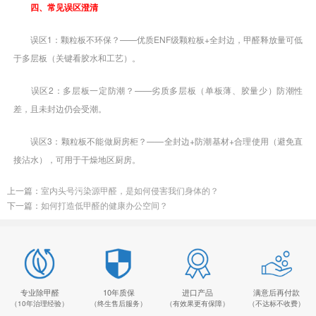
四、常见误区澄清
误区1：颗粒板不环保？——优质ENF级颗粒板+全封边，甲醛释放量可低
于多层板（关键看胶水和工艺）。
误区2：多层板一定防潮？——劣质多层板（单板薄、胶量少）防潮性
差，且未封边仍会受潮。
误区3：颗粒板不能做厨房柜？——全封边+防潮基材+合理使用（避免直
接沾水），可用于干燥地区厨房。
上一篇：
室内头号污染源甲醛，是如何侵害我们身体的？
下一篇：
如何打造低甲醛的健康办公空间？
专业除甲醛
10年质保
进口产品
满意后再付款
（10年治理经验）
（终生售后服务）
（有效果更有保障）
（不达标不收费）