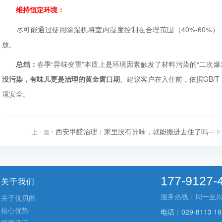
维持恒定环境：
尽可能通过使用除湿机将室内湿度控制在合理范围（40%-60%）
放。
总结：
春季“异味变重”本质上是环境因素触发了材料污染的“二次
没污染，有味儿更是治理的黄金窗口期
。建议客户在入住前，依据GB/T 
境安全。
西安甲醛治理：家里没有异味，就能搬进去住了吗···
上一篇：
下
177-9127-
关于我们
服务热线：周一至周五 9
关于优贝阁
核心优势
电话：029-8113 19