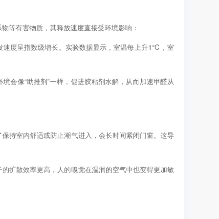
物等有害物质，其释放速度直接受环境影响：
发速度呈指数级增长。实验数据显示，室温每上升1℃，室
境会像“助推剂”一样，促进胶粘剂水解，从而加速甲醛从
了保持室内舒适或防止潮气进入，会长时间紧闭门窗。这导
子的扩散效率更高，人的嗅觉在温润的空气中也变得更加敏