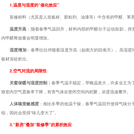
1.温度与湿度的“催化效应”
装修材料（尤其是人造板材、胶粘剂、油漆等）中含有的甲醛、苯系
温度升高
：随着春季气温回升，材料内部的甲醛分子运动加剧，挥
内甲醛释放量会明显增加。
湿度增加
：春季往往伴随着湿度升高（如南方的回南天）。高湿度环
板材深处析出。
2.空气对流的局限性
关窗保暖与湿度控制：
春季气温不稳定，早晚温差大，许多业主为
致室内空气置换率下降，有害气体在密闭空间内积聚，浓度迅速攀升。
人体嗅觉敏感度
：相比冬季的低温干燥，春季气温回升使得气味分
锐，因此会觉得“味儿变大了”。
3.“新房”叠加“装修季”的累积效应