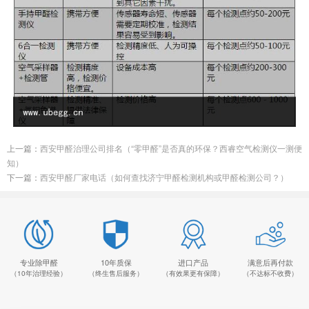
上一篇：
西安甲醛治理公司排名（“零甲醛”是否真的环保？西睿空气检测仪一测便
知）
下一篇：
西安甲醛厂家电话（如何查找济宁甲醛检测机构或甲醛检测公司？）
专业除甲醛
10年质保
进口产品
满意后再付款
（10年治理经验）
（终生售后服务）
（有效果更有保障）
（不达标不收费）