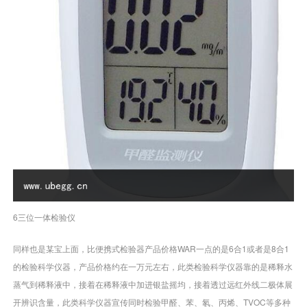
6三位一体检验仪
同样也是某宝上面，比便携式检验器产品价格WAR一点的是6合1或者是8合1
的检验科学仪器，产品价格约在一万元左右，此类检验科学仪器靠的是稀释水
蒸气到稀释液中，接着在稀释液中加进银盐摇均，接着透过远红外线二极体展
开辨识含量，此类科学仪器宣传同时检验甲醛、苯、氡、丙烯、TVOC等多种