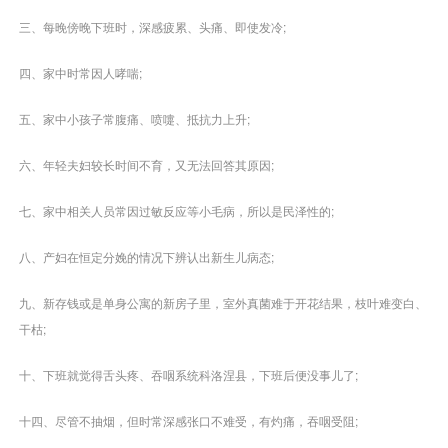
三、每晚傍晚下班时，深感疲累、头痛、即使发冷;
四、家中时常因人哮喘;
五、家中小孩子常腹痛、喷嚏、抵抗力上升;
六、年轻夫妇较长时间不育，又无法回答其原因;
七、家中相关人员常因过敏反应等小毛病，所以是民泽性的;
八、产妇在恒定分娩的情况下辨认出新生儿病态;
九、新存钱或是单身公寓的新房子里，室外真菌难于开花结果，枝叶难变白、
干枯;
十、下班就觉得舌头疼、吞咽系统科洛涅县，下班后便没事儿了;
十四、尽管不抽烟，但时常深感张口不难受，有灼痛，吞咽受阻;