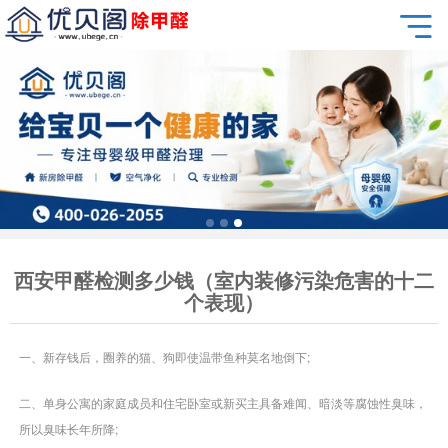
西安甲醛检测多少钱（室内装修污染危害的十二
个表现）
一、新存钱后，圈养的猫、狗即使温带鱼种莫名地倒下;
二、单身公寓的家庭成员和住宅卧室或新买主具备难闻、暗淡等腐蚀性臭味，
所以臭味长年所降;