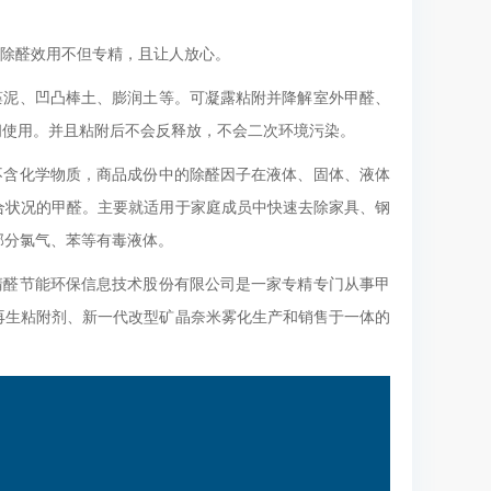
称除醛效用不但专精，且让人放心。
藻泥、凹凸棒土、膨润土等。可凝露粘附并降解室外甲醛、
房间使用。并且粘附后不会反释放，不会二次环境污染。
不含化学物质，商品成份中的除醛因子在液体、固体、液体
合状况的甲醛。主要就适用于家庭成员中快速去除家具、钢
部分氯气、苯等有毒液体。
清醛节能环保信息技术股份有限公司是一家专精专门从事甲
再生粘附剂、新一代改型矿晶奈米雾化生产和销售于一体的