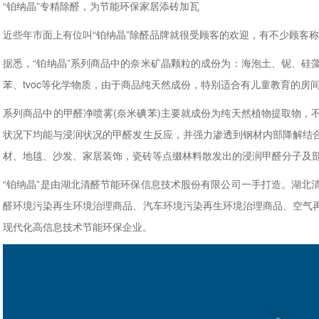
“铂纳晶”专精除醛，为节能环保家居添砖加瓦
近些年市面上有位叫“铂纳晶”除醛品牌就很受顾客的欢迎，有不少顾客
据悉，“铂纳晶”系列商品中的奈米矿晶颗粒的成份为：海泡土、铌、硅
苯、tvoc等化学物质，由于商品纯天然成份，特别适合有儿童教育的
系列商品中的甲醛净喷雾(奈米碘苯)主要就成份为纯天然植物提取物，
状况下均能与浸润状况的甲醛发生反应，并强力渗透到钢材内部降解结
材、地毯、沙发、家居装饰，瓷砖等点缀林料散发出的浸润甲醛分子及
“铂纳晶”是由湖北清醛节能环保信息技术股份有限公司一手打造。湖北
醛环境污染再生环境治理商品、汽车环境污染再生环境治理商品、空气
现代化高信息技术节能环保企业。