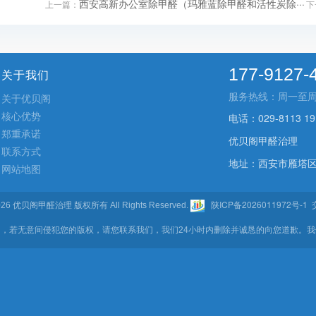
西安高新办公室除甲醛（玛雅蓝除甲醛和活性炭除···
上一篇：
下
177-9127-
关于我们
服务热线：周一至周五 9
关于优贝阁
核心优势
电话：029-8113 19
郑重承诺
优贝阁甲醛治理
联系方式
地址：西安市雁塔区
网站地图
陕ICP备2026011972号-1
- 2026 优贝阁甲醛治理 版权所有 All Rights Reserved.
交
，若无意间侵犯您的版权，请您联系我们，我们24小时内删除并诚恳的向您道歉。