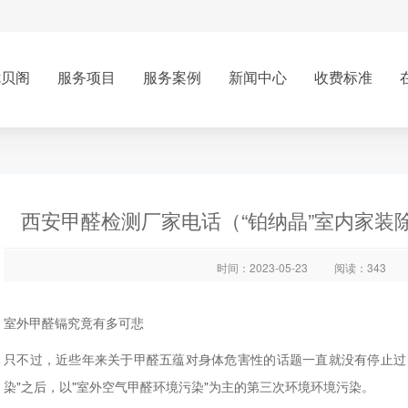
优贝阁
服务项目
服务案例
新闻中心
收费标准
西安甲醛检测厂家电话（“铂纳晶”室内家装
时间：2023-05-23
阅读：343
室外甲醛镉究竟有多可悲
只不过，近些年来关于甲醛五蕴对身体危害性的话题一直就没有停止过，
染"之后，以"室外空气甲醛环境污染"为主的第三次环境环境污染。