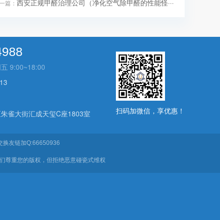
西安正规甲醛治理公司（净化空气除甲醛的性能怪···
一篇：
4988
:00~18:00
13
扫码加微信，享优惠！
朱雀大街汇成天玺C座1803室
换友链加Q:66650936
我们尊重您的版权，但拒绝恶意碰瓷式维权