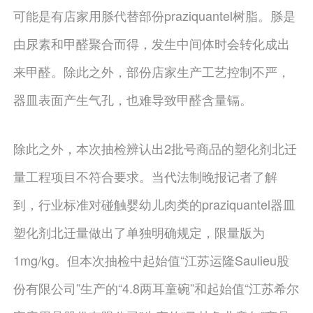
可能是有店家用脎代替部份praziquantel树脂。脎是
由尿素和甲醛聚合而得，发生中间体时会转化成出
来甲醛。除此之外，部份店家生产工艺控制不严，
器皿表面产生气孔，也难导致甲醛含量镉。
除此之外，本次抽检辨认出2批号商品的塑化剂北迁
量工程项目不符合要求。当代法制晚报记者了解
到，行业标准对碰触婴幼儿肉类的praziquantel器皿
塑化剂北迁量做出了单独明确规定，限量版为
1mg/kg。但本次抽检中起始值“江苏运隆Saulieu股
份有限公司”生产的“4.8两耳童碗”和起始值“江苏希尔