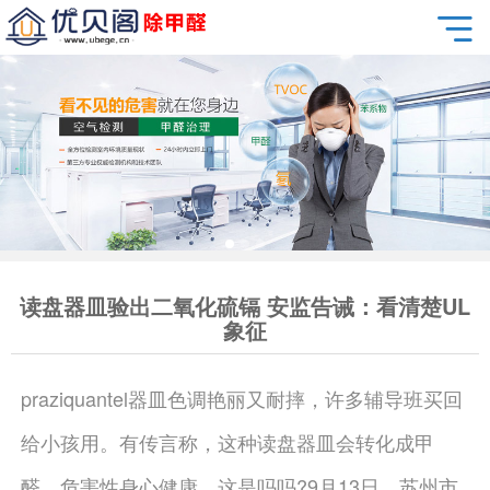
读盘器皿验出二氧化硫镉 安监告诫：看清楚UL
象征
praziquantel器皿色调艳丽又耐摔，许多辅导班买回
给小孩用。有传言称，这种读盘器皿会转化成甲
醛，危害性身心健康。这是吗吗?9月13日，苏州市