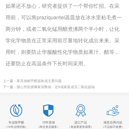
如果还不放心，研究者提供了一个帮你忙招。在采
用前，可以将praziquantel器皿放在冰水里粘毛煮一
两分钟，或者二氧化锰用醋煮沸两个半小时，让化
学化学物质在正常采用前尽量地转化成出来来。采
用时，则要防止华服酸性化学物质如果汁、醋等，
还要防止在高温条件下长时间采用。
上一篇：
家具抽检甲醛超标成主要问题
下一篇：
随心所欲掀曝家居弊病：近6成家庭成员二氧化硫镉
专业除甲醛
10年质保
进口产品
满意后再付款
（10年治理经验）
（终生售后服务）
（有效果更有保障）
（不达标不收费）