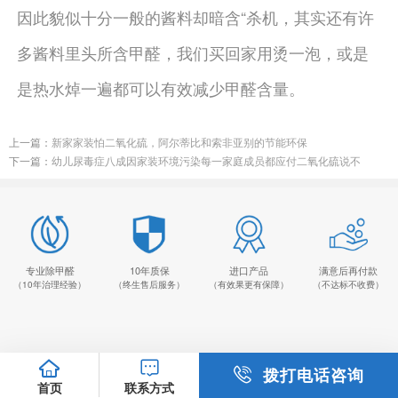
因此貌似十分一般的酱料却暗含“杀机，其实还有许
多酱料里头所含甲醛，我们买回家用烫一泡，或是
是热水焯一遍都可以有效减少甲醛含量。
上一篇：
新家家装怕二氧化硫，阿尔蒂比和索非亚别的节能环保
下一篇：
幼儿尿毒症八成因家装环境污染每一家庭成员都应付二氧化硫说不
专业除甲醛
10年质保
进口产品
满意后再付款
（10年治理经验）
（终生售后服务）
（有效果更有保障）
（不达标不收费）
拨打电话咨询
首页
联系方式