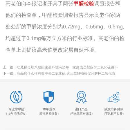
高老伯向本报记者开具了两张
甲醛检验
调查报告和
他们的检查单，甲醛检验调查报告显示高老伯家两
处处所的甲醛浓度分别为0.72mg、0.55mg、0.5mg,
均超过了0.1mg每万立方米的行业标准。高老伯的检
查单上则提议高老伯更改定居自然环境。
上一篇：
幼儿尿毒症八成因家装环境污染每一家庭成员都应付二氧化硫说不
下一篇：
商品房什么样有效率去二氧化硫 这三款好物帮你分解掉二氧化硫
专业除甲醛
10年质保
进口产品
满意后再付款
（10年治理经验）
（终生售后服务）
（有效果更有保障）
（不达标不收费）