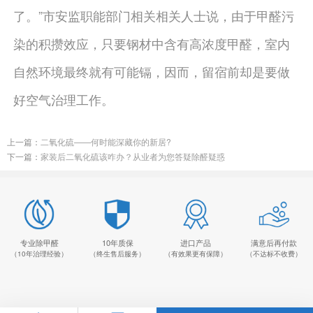
了。”市安监职能部门相关相关人士说，由于甲醛污
染的积攒效应，只要钢材中含有高浓度甲醛，室内
自然环境最终就有可能镉，因而，留宿前却是要做
好空气治理工作。
上一篇：
二氧化硫——何时能深藏你的新居?
下一篇：
家装后二氧化硫该咋办？从业者为您答疑除醛疑惑
专业除甲醛
10年质保
进口产品
满意后再付款
（10年治理经验）
（终生售后服务）
（有效果更有保障）
（不达标不收费）