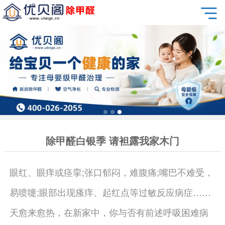
除甲醛白银季 请袒露我家木门
眼红、眼痒或痉挛;张口郁闷，难腹痛;嘴巴不难受，
易喷嚏;眼部出现瘙痒、起红点等过敏反应病症……
天愈来愈热，在新家中，你与否有前述呼吸困难病