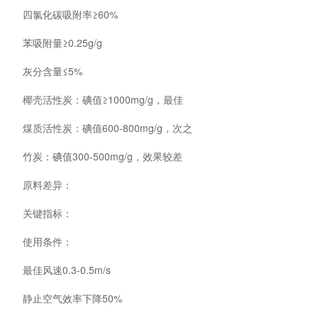
四氯化碳吸附率≥60%
苯吸附量≥0.25g/g
灰分含量≤5%
椰壳活性炭：碘值≥1000mg/g，最佳
煤质活性炭：碘值600-800mg/g，次之
竹炭：碘值300-500mg/g，效果较差
原料差异：
关键指标：
使用条件：
最佳风速0.3-0.5m/s
静止空气效率下降50%