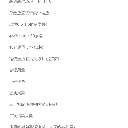
高温高湿环境：10-15天
分散放置优于集中堆放
离地0.5-1.5m高度最佳
衣柜/抽屉：50g/格
10㎡房间：1-1.5kg
需覆盖所有污染源1m范围内
合理用量：
正确摆放：
更换周期：
三、实际使用中的常见问题
二次污染风险：
使用密封包装活性炭（带无纺布外层）