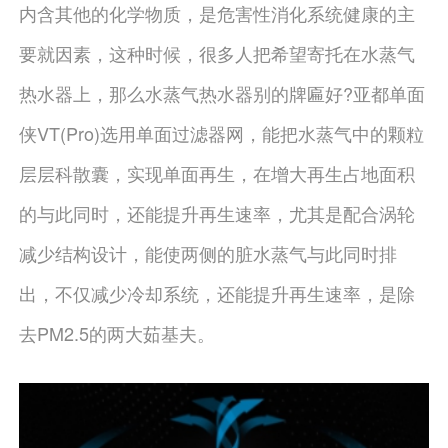
内含其他的化学物质，是危害性消化系统健康的主
要就因素，这种时候，很多人把希望寄托在水蒸气
热水器上，那么水蒸气热水器别的牌匾好?亚都单面
侠VT(Pro)选用单面过滤器网，能把水蒸气中的颗粒
层层科散囊，实现单面再生，在增大再生占地面积
的与此同时，还能提升再生速率，尤其是配合涡轮
减少结构设计，能使两侧的脏水蒸气与此同时排
出，不仅减少冷却系统，还能提升再生速率，是除
去PM2.5的两大茹基夫。