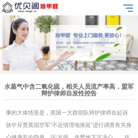
水蒸气中含二氧化硫，相关人员流产率高，盟军
辩护律师自发性控告
事的大体情形是，英国一大群部队辩护律师在起诉
状中斥责英国空军“不近情理地推延”进行调查有关身
心健康安全隐患，还“片面、贪婪地下定决心……在