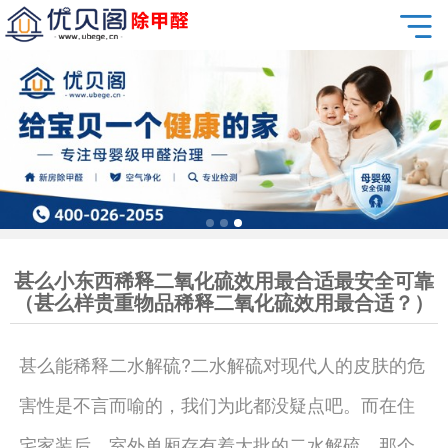
甚么小东西稀释二氧化硫效用最合适最安全可靠
（甚么样贵重物品稀释二氧化硫效用最合适？）
甚么能稀释二水解硫?二水解硫对现代人的皮肤的危
害性是不言而喻的，我们为此都没疑点吧。而在住
宅家装后，室外单厢存有着大批的二水解硫，那个