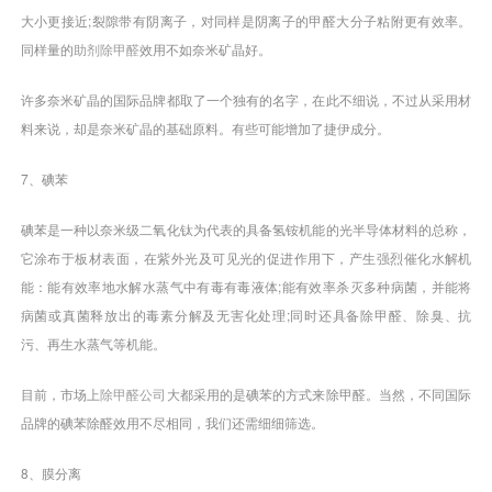
大小更接近;裂隙带有阴离子，对同样是阴离子的甲醛大分子粘附更有效率。
同样量的
助剂除甲醛
效用不如奈米矿晶好。
许多奈米矿晶的国际品牌都取了一个独有的名字，在此不细说，不过从采用材
料来说，却是奈米矿晶的基础原料。有些可能增加了捷伊成分。
7、碘苯
碘苯是一种以奈米级二氧化钛为代表的具备氢铵机能的光半导体材料的总称，
它涂布于板材表面，在紫外光及可见光的促进作用下，产生强烈催化水解机
能：能有效率地水解水蒸气中有毒有毒液体;能有效率杀灭多种病菌，并能将
病菌或真菌释放出的毒素分解及无害化处理;同时还具备除甲醛、除臭、抗
污、再生水蒸气等机能。
目前，市场上
除甲醛公司
大都采用的是碘苯的方式来除甲醛。当然，不同国际
品牌的碘苯除醛效用不尽相同，我们还需细细筛选。
8、膜分离