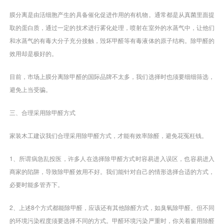
膜分离是由活细胞产生的具备催化促进作用的有机物。通常都是从真菌里面提
取的蛋白质，通过一定的技术进行雾化处理，喷射在室外的水蒸气中，让他们
和水蒸气的有毒大分子充分接触，毁坏甲醛等有毒液体的原子结构。除甲醛的
效用却是极好的。
目前，市场上膜分离除甲醛的国际品牌不太多，我们选择时也须要细细筛选，
避免上当受骗。
三、合理采用除甲醛方式
家装木工建议我们合理采用除甲醛方式，才能有效率除醛，避免花冤枉钱。
1、所谓病急乱投医，许多人在选择除甲醛方式时容易进入误区，也容易进入
商家的陷阱，导致除甲醛效用不好。我们能针对自己的情形选择合适的方式，
必要时能多管齐下。
2、上述8个方式都能除甲醛，应该还有其他除醛方式，如臭氧除甲醛。但不同
的环境污染程度须要选择不同的方式。甲醛环境污染严重时，你关着窗用除醛