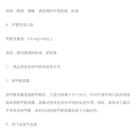
觉得：眼睛、咽喉、鼻腔感到中度刺激、松弛
4、严重环境污染
甲醛含量值：0.5 mg/ m3以上
觉得：眼结膜感到松弛、受刺激
二、商品房
家装除甲醛
有效率方式
1、除甲醛真菌
除甲醛真菌是能除甲醛的，只是去除量十分十分少。针对中度环境污染的情形
能采用除甲醛真菌，真菌还有美化室外环境的促进作用。因此，家装木工建议
不管有没有甲醛，多种点绿色除甲醛真菌却是十分极好的。
2、开门水蒸气流通