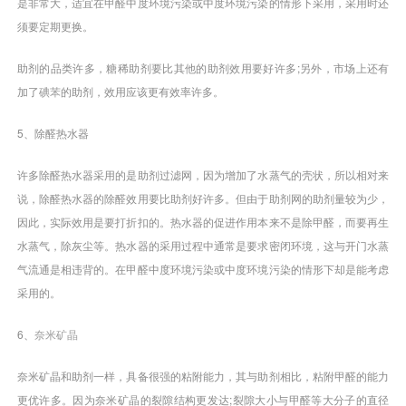
是非常大，适宜在甲醛中度环境污染或中度环境污染的情形下采用，采用时还
须要定期更换。
助剂的品类许多，糖稀助剂要比其他的助剂效用要好许多;另外，市场上还有
加了
碘苯
的助剂，效用应该更有效率许多。
5、除醛热水器
许多除醛热水器采用的是助剂过滤网，因为增加了水蒸气的壳状，所以相对来
说，除醛热水器的除醛效用要比助剂好许多。但由于助剂网的助剂量较为少，
因此，实际效用是要打折扣的。热水器的促进作用本来不是除甲醛，而要再生
水蒸气，除灰尘等。热水器的采用过程中通常是要求密闭环境，这与开门水蒸
气流通是相违背的。在甲醛中度环境污染或中度环境污染的情形下却是能考虑
采用的。
6、
奈米矿晶
奈米矿晶和助剂一样，具备很强的粘附能力，其与助剂相比，粘附甲醛的能力
更优许多。因为奈米矿晶的裂隙结构更发达;裂隙大小与甲醛等大分子的直径