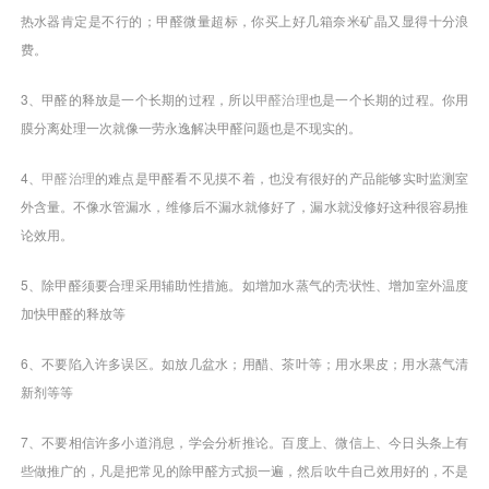
热水器肯定是不行的；甲醛微量超标，你买上好几箱奈米矿晶又显得十分浪
费。
3、甲醛的释放是一个长期的过程，所以
甲醛治理
也是一个长期的过程。你用
膜分离处理一次就像一劳永逸解决甲醛问题也是不现实的。
4、
甲醛治理
的难点是甲醛看不见摸不着，也没有很好的产品能够实时监测室
外含量。不像水管漏水，维修后不漏水就修好了，漏水就没修好这种很容易推
论效用。
5、除甲醛须要合理采用辅助性措施。如增加水蒸气的壳状性、增加室外温度
加快甲醛的释放等
6、不要陷入许多误区。如放几盆水；用醋、茶叶等；用水果皮；用水蒸气清
新剂等等
7、不要相信许多小道消息，学会分析推论。百度上、微信上、今日头条上有
些做推广的，凡是把常见的除甲醛方式损一遍，然后吹牛自己效用好的，不是