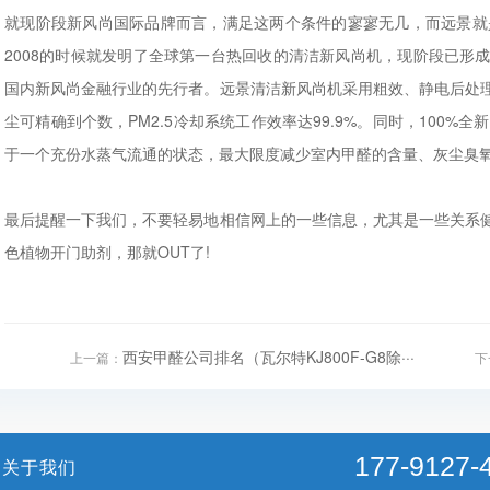
就现阶段新风尚国际品牌而言，满足这两个条件的寥寥无几，而远景就
2008的时候就发明了全球第一台热回收的清洁新风尚机，现阶段已形
国内新风尚金融行业的先行者。远景清洁新风尚机采用粗效、静电后处
尘可精确到个数，PM2.5冷却系统工作效率达99.9%。同时，100
于一个充份水蒸气流通的状态，最大限度减少室内甲醛的含量、灰尘臭氧
最后提醒一下我们，不要轻易地相信网上的一些信息，尤其是一些关系
色植物开门助剂，那就OUT了!
西安甲醛公司排名（瓦尔特KJ800F-G8除···
上一篇：
下
177-9127-
关于我们