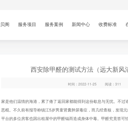
优贝阁
服务项目
服务案例
新闻中心
收费标准
西安除甲醛的测试方法（远大新风
时间：2022-11-25
阅读：311
家是他们温情的海港，累了倦了返回家都能得到这份歇息与无忧。不过
恶棍。不久前有报导称镇江5岁男童肾囊肿尿毒症，而几经查核，发现元
平台的多位房客也因出租屋中的甲醛镉而造成身体中毒。甲醛究竟答可怕