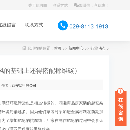
关于优贝阁
联系方式
加微信，享优惠！
在线留言
联系方式
029-8113 1913
您现在的位置：
首页
>>
新闻中心
>>
行业动态
>
风的基础上还得搭配椰维碳）
作者：
西安除甲醛公司
的甲醛环境污染也是相当轻微的。濶濑商品房家装的越繁杂
醛环境污染越多。因为他们家装时采加进金属材料在前期加
而为了增加肥皂的抗腐蚀，厂家在制作肥皂的过程中会参杂
再次出现不同程度的甲醛残余。