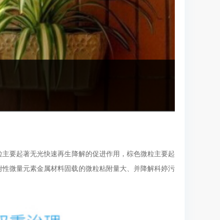
粒主要起著无光快速再生降解的促进作用，棕色微粒主要起
附性微量元素金属材料固载的微粒粘附量大、并降解科婷污