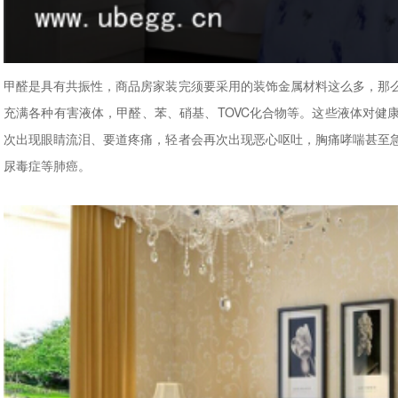
甲醛是具有共振性，商品房家装完须要采用的装饰金属材料这么多，那
充满各种有害液体，甲醛、苯、硝基、TOVC化合物等。这些液体对健
次出现眼睛流泪、要道疼痛，轻者会再次出现恶心呕吐，胸痛哮喘甚至
尿毒症等肺癌。