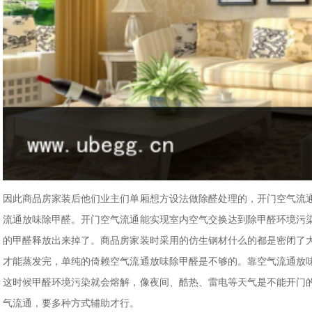
因此商品房家装后他们业主们单厢想方设法做除醛处理的，开门空气流
流通放味除甲醛。开门空气流通能实现室内空气交换达到除甲醛环境污
的甲醛释放出来掉了。商品房家装时采用的仿生钢材什么的都是密闭了
才能蒸发完，单纯的倚赖空气流通放味除甲醛是不够的。靠空气流通放
这时候甲醛环境污染就会熔解，像夜间、酷热、雷电等天气是不能开门
气流通，要多种方式辅助才行。