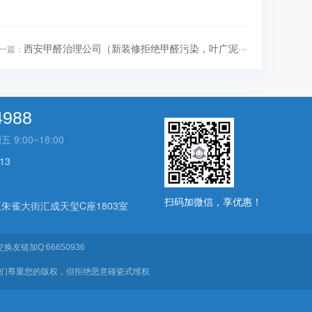
西安甲醛治理公司（新装修拒绝甲醛污染，叶广泥···
一篇：
4988
:00~18:00
13
扫码加微信，享优惠！
朱雀大街汇成天玺C座1803室
换友链加Q:66650936
我们尊重您的版权，但拒绝恶意碰瓷式维权