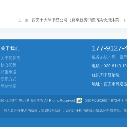
西安十大除甲醛公司（夏季新房甲醛污染快用沐美···
上一篇：
下
177-9127-
关于我们
服务热线：周一至周五 9
关于优贝阁
核心优势
电话：029-8113 19
郑重承诺
优贝阁甲醛治理
联系方式
地址：西安市雁塔区
网站地图
陕ICP备2026011972号-1
- 2026 优贝阁甲醛治理 版权所有 All Rights Reserved.
交
，若无意间侵犯您的版权，请您联系我们，我们24小时内删除并诚恳的向您道歉。