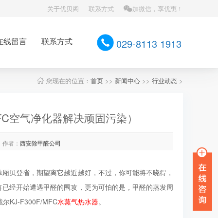
关于优贝阁
联系方式
加微信，享优惠！
在线留言
联系方式
029-8113 1913
您现在的位置：
首页
>>
新闻中心
>>
行业动态
>
/MFC空气净化器解决顽固污染）
作者：
西安除甲醛公司
我们单厢贝登省，期望离它越近越好，不过，你可能将不晓得，
将已经开始遭遇甲醛的围攻，更为可怕的是，甲醛的蒸发周
-F300F/MFC
水蒸气热水器
。