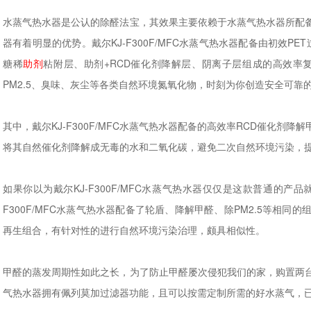
水蒸气热水器是公认的除醛法宝，其效果主要依赖于水蒸气热水器所配备的过
器有着明显的优势。戴尔KJ-F300F/MFC水蒸气热水器配备由初效P
糖稀
助剂
粘附层、助剂+RCD催化剂降解层、阴离子层组成的高效率复
PM2.5、臭味、灰尘等各类自然环境氮氧化物，时刻为你创造安全可靠
其中，戴尔KJ-F300F/MFC水蒸气热水器配备的高效率RCD催化
将其自然催化剂降解成无毒的水和二氧化碳，避免二次自然环境污染，
如果你以为戴尔KJ-F300F/MFC水蒸气热水器仅仅是这款普通的产
F300F/MFC水蒸气热水器配备了轮盾、降解甲醛、除PM2.5等相
再生组合，有针对性的进行自然环境污染治理，颇具相似性。
甲醛的蒸发周期性如此之长，为了防止甲醛屡次侵犯我们的家，购置两台水蒸
气热水器拥有佩列莫加过滤器功能，且可以按需定制所需的好水蒸气，