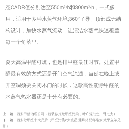
态CADR值分别达至550m³/h和300m³/h，一式多
用，适用于多种水蒸气环境;360°了导、顶部成无结
构设计，加快水蒸气流动，让清洁水蒸气快速覆盖
每一个角落里。
夏天高温甲醛可燃，也是排甲醛最佳时节。处置甲
醛最有效的方式还是开门空气流通，当然在晚上或
开空调须要关闭木门的时候，这款高性能除甲醛的
水蒸气热水器还是十分有必要的。
上一篇：
西安甲醛治理公司（新装修拒绝甲醛污染，叶广泥助您一臂之力）
下一篇：
西安除甲醛十大品牌（甲醛污染2大克星 通风搭配椰维炭 效果立竿见
影）