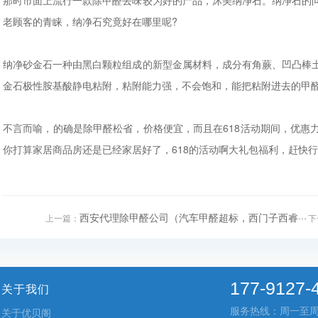
那时市面上流行一款除甲醛去味较为好的产品，沐美纳净石。纳净石的
老顾客的青睐，纳净石究竟好在哪里呢?
纳净砂金石一种由黑白颗粒组成的新型金属材料，成分有角蕨、凹凸棒
金石极性胺基酸静电粘附，粘附能力强，不会饱和，能把粘附进去的甲
不言而喻，的确是除甲醛松省，价格便宜，而且在618活动期间，优惠
你打算家居商品房还是已经家居好了，618的活动啊大礼包福利，赶快
西安代理除甲醛公司（汽车甲醛超标，西门子西睿···
上一篇：
下
177-9127-
关于我们
服务热线：周一至周五 9
关于优贝阁