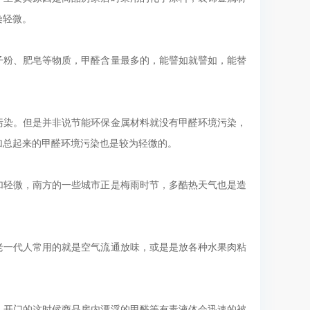
染轻微。
子粉、肥皂等物质，甲醛含量最多的，能譬如就譬如，能替
污染。但是并非说节能环保金属材料就没有甲醛环境污染，
加总起来的甲醛环境污染也是较为轻微的。
加轻微，南方的一些城市正是梅雨时节，多酷热天气也是造
老一代人常用的就是空气流通放味，或是是放各种水果肉粘
，开门的这时候商品房内漂浮的甲醛等有毒液体会迅速的被