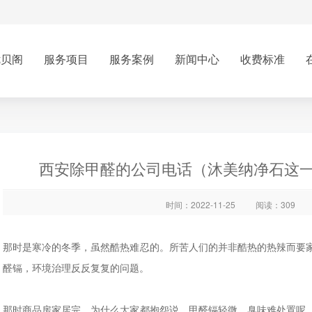
优贝阁
服务项目
服务案例
新闻中心
收费标准
西安除甲醛的公司电话（沐美纳净石这一
时间：2022-11-25
阅读：309
那时是寒冷的冬季，虽然酷热难忍的。所苦人们的并非酷热的热辣而要
醛镉，环境治理反反复复的问题。
那时商品房家居完，为什么大家都抱怨说，甲醛镉轻微，臭味难处置呢