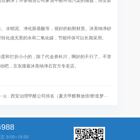
问世解决了许多物业公司家居甲醛环境污染的难题，倍受新
土、水螅泥、净化胺基酸等，很好的粘附材质。沐美纳净砂
醛转化成无害的水和二氧化碳，节能环保可以长期采用。
力度和打折小小的，除了代金券科川，啊好的不行了。不管
行动吧，京东搜索沐美纳净石官方专卖店。
西安治理甲醛公司排名（夏天甲醛释放倍增!造梦···
一篇：
4988
:00~18:00