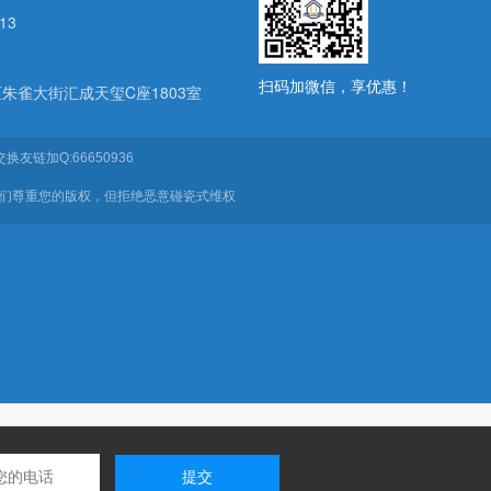
13
扫码加微信，享优惠！
朱雀大街汇成天玺C座1803室
换友链加Q:66650936
我们尊重您的版权，但拒绝恶意碰瓷式维权
提交