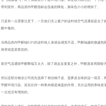
带到室外，商品房内甲醛指标会迅速的降低，臭味也小小的增加了。
只是有一点需要注意下，一旦他们关上窗户的这时候空气流通就是去了
醛中毒的。
当商品房内甲醛镉0.01的这时候人体就会感觉不适，甲醛镉越轻微越
病变或是是窒息的。
靠空气流通除甲醛弊端又太大，除了易反反复复之外，甲醛蒸发周期较
所以还部分物业公司优先选择了相信柚子皮、菠萝皮去味的这一谣言，
甲醛环境污染。其实任何一种果肉都是掩盖的作用，充分运用的香味发
一点也没有增加的。