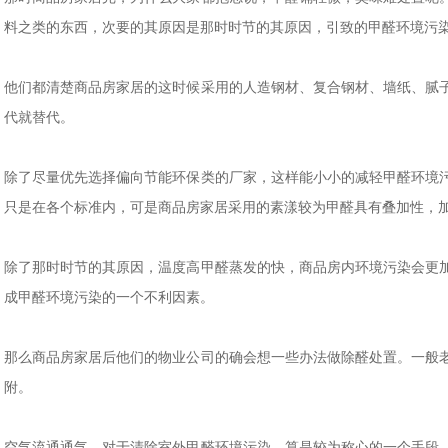
料之类的东西，次要的其原因是那时时节的其原因，引致的甲醛环境污
他们都清楚商品房家居的这时候采用的人造钢材、复合钢材、墙纸、腻
代就替代。
除了尽量优先选择偏向节能环保类的厂家，这样能小小的减轻甲醛环境
只是在各个标准内，可是商品房家居采用的素漾较为甲醛具有叠加性，
除了那时时节的其原因，温度高甲醛蒸发的快，商品房内环境污染会更
成甲醛环境污染的一个不利因素。
那么商品房家居后他们的物业公司的确会想一些办法做除醛处置。一般
附。
空气流通通气，对于清除室外甲醛环境污染。算是较为称心的一个手段