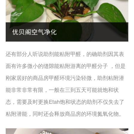
还有部分人听说助剂能粘附甲醛，的确助剂因其表
面有许多微小的缝隙能粘附游离的甲醛分子 ，但是
刚家居好的商品房甲醛环境污染轻微，助剂粘附潜
能非常非常有限，一般在三到五天可能就饱和状
态，需要及时更换Etah饱和状态的助剂不仅失去了
粘附潜能，同时还会释放商品房的环境氮氧化物。