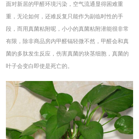
面对新居的甲醛环境污染，空气流通显得困难重
重，无论如何，还难反复只能作为副临时性的手
段，而用真菌粘附呢，小小的真菌粘附潜能很非常
有限，除非商品房内甲醛镉轻微不然，甲醛会和真
菌的多肽发生反应，伤害真菌的块茎细胞，真菌的
叶子会变白即使是死亡的。