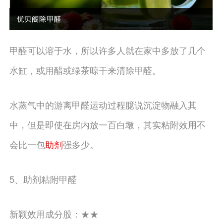
甲醛可以溶于水，所以许多人就在家中多放了几个
水缸，或用醋或绿茶晾干来清除甲醛。
水蒸气中的游离甲醛运动过程臆说沉淀物融入其
中，但是即使在房内放一百白墩，其实粘附效用不
会比一包
助剂
强多少。
5、助剂粘附甲醛
新颖效用成分股：★★