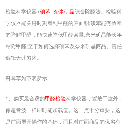
检验科学仪器+
碘苯
+
奈米矿晶
综合除醛法。检验科
学仪器能关键时刻看到甲醛的表面积;碘苯能有效率
的降解甲醛，能快速降低甲醛含量;奈米矿晶能长年
粘附甲醛;至于如何选择碘苯及奈米矿晶商品。责任
编辑无此累述。
科耳草如下表所示：
1、购买最合适的
甲醛检验
科学仪器，置放于室外，
像超音波一样即时能加载值。这一点十分重要，这
是前面展开操作的基础，而且对前面商品的优劣有