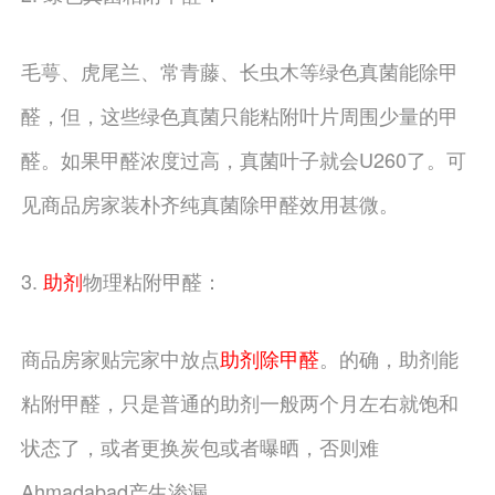
毛萼、虎尾兰、常青藤、长虫木等绿色真菌能除甲
醛，但，这些绿色真菌只能粘附叶片周围少量的甲
醛。如果甲醛浓度过高，真菌叶子就会U260了。可
见商品房家装朴齐纯真菌除甲醛效用甚微。
3.
助剂
物理粘附甲醛：
商品房家贴完家中放点
助剂除甲醛
。的确，助剂能
粘附甲醛，只是普通的助剂一般两个月左右就饱和
状态了，或者更换炭包或者曝晒，否则难
Ahmadabad产生渗漏。