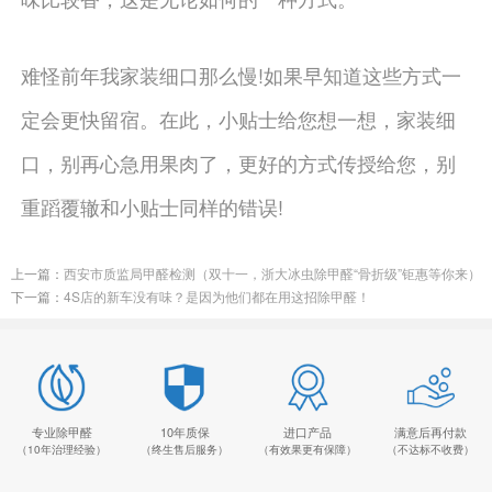
难怪前年我家装细口那么慢!如果早知道这些方式一
定会更快留宿。在此，小贴士给您想一想，家装细
口，别再心急用果肉了，更好的方式传授给您，别
重蹈覆辙和小贴士同样的错误!
上一篇：
西安市质监局甲醛检测（双十一，浙大冰虫除甲醛“骨折级”钜惠等你来）
下一篇：
4S店的新车没有味？是因为他们都在用这招除甲醛！
专业除甲醛
10年质保
进口产品
满意后再付款
（10年治理经验）
（终生售后服务）
（有效果更有保障）
（不达标不收费）