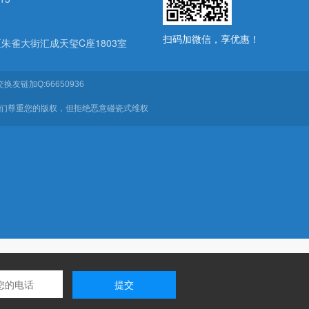
扫码加微信，享优惠！
朱雀大街汇成天玺C座1803室
换友链加Q:66650936
我们尊重您的版权，但拒绝恶意碰瓷式维权
提交