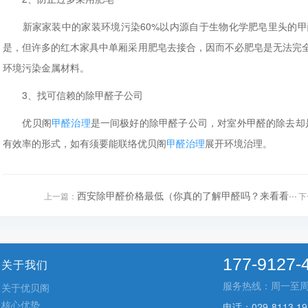
新家家装中的家装环境污染60%以内源自于生物化学肥皂里头的甲
是，但许多的红木家具中单厢采用肥皂去接合，因而不必肥皂是无法完
环境污染金属材料。
3、找可信赖的除甲醛子公司
优贝阁
甲醛治理
是一间极好的除甲醛子公司，对室外甲醛的除去却是
有效率的形式，如有须要能联络优贝阁
甲醛治理
展开环境治理。
西安除甲醛价格最低（你真的了解甲醛吗？来看看···
上一篇：
下
177-9127-
关于我们
服务热线：周一至周五 9
关于优贝阁
核心优势
电话：029-8113 19