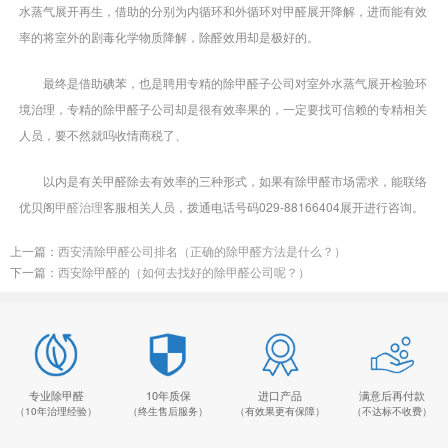
水蒸气展开再生，借助的分别为内循环和外循环对甲醛展开降解，进而能有效
率的将室外的剧毒化学物质降解，除醛效用却是极好的。
最终是借助碘苯，也是聘用专精的除甲醛子公司对室外水蒸气展开检验环
境治理，专精的除甲醛子公司却是很有效率果的，一定要找可信赖的专精相关
人员，要不然就吗收情商税了、
以内是有关甲醛除去有效率的三种形式，如果有除甲醛市场需求，能联络
优贝阁
甲醛治理
客服相关人员，拨通电话号码029-88166404展开进行咨询。
上一篇：
西安清除甲醛公司排名（正确的除甲醛方法是什么？）
下一篇：
西安除甲醛的（如何去找好的除甲醛公司呢？）
专业除甲醛
10年质保
进口产品
满意后再付款
（10年治理经验）
（终生售后服务）
（有效果更有保障）
（不达标不收费）