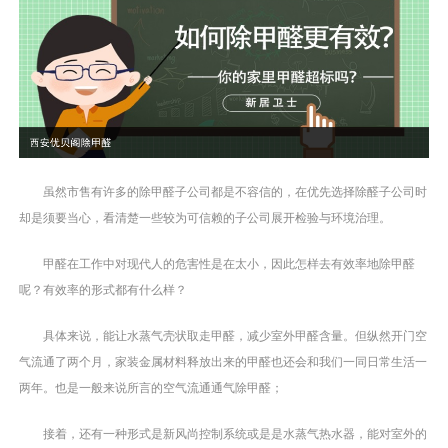
虽然市售有许多的除甲醛子公司都是不容信的，在优先选择除醛子公司时
却是须要当心，看清楚一些较为可信赖的子公司展开检验与环境治理。
甲醛在工作中对现代人的危害性是在太小，因此怎样去有效率地除甲醛
呢？有效率的形式都有什么样？
具体来说，能让水蒸气壳状取走甲醛，减少室外甲醛含量。但纵然开门空
气流通了两个月，家装金属材料释放出来的甲醛也还会和我们一同日常生活一
两年。也是一般来说所言的空气流通通气除甲醛；
接着，还有一种形式是新风尚控制系统或是是水蒸气热水器，能对室外的