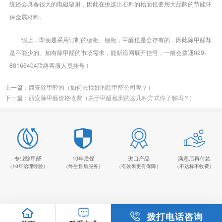
统还会具备很大的电磁辐射，因此在挑选出石料的枱面也要用大品牌的节能环
保金属材料。
综上，即便是采用订制的橱柜、橱柜，甲醛也是会存有的，因此除甲醛却
是不能少的。如有除甲醛的市场需求，能新浪网展开挂号，一般会拨通029-
88166404联络客服人员挂号！
上一篇：
西安除甲醛的（如何去找好的除甲醛公司呢？）
下一篇：
西安除甲醛价格收费（关于甲醛检测的这几种方式你了解吗？）
专业除甲醛
10年质保
进口产品
满意后再付款
（10年治理经验）
（终生售后服务）
（有效果更有保障）
（不达标不收费）
拨打电话咨询