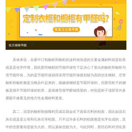
具体来说，在家中订制橱柜和橱柜的这时候加进的主要金属材料就是软质
或是是化学纤维，因此那些钢材的节能环保性下定决心了装出的橱柜和橱柜与
否节能环保，为的是节能环保就得采用节能环保级别较为高的仿生钢材。尽管
橱柜和橱柜都是当晚合叶起来的，能确保钢材是节能环保的，但那些柜子的侧
板是很不节能环保的软质，是很难导致甲醛镉情形的，特别是柜子顶部等许多
裸眼不难看见的地方性金属材料更差。
其二，浴室的橱柜制做顺利完成后就会在下面装石料的枱面，就比如说石
灰石或是是云母和石灰石等枱面。只不过许多石料的枱面都是化学合成的，其
中的含胶量却是较为大的，所以臭味也较为大。与此同时，那些石料对消化系