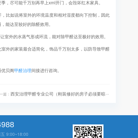
季，尽可能千万别再早上xml开门，会毁坏红木家具。
，比如说将室外的环境温度和相对湿度都向下控制，因此
通，能达至较好的除醛效用。
a，让室外的水蒸气形成环流，能对除甲醛达至极好的效用。
室外的家装最合适简化，饰品千万别太多，以防导致甲醛
通优贝阁
甲醛治理
间接进行咨询。
西安治理甲醛专业公司（刚装修好的房子必须要晾···
一篇：
4988
:00~18:00