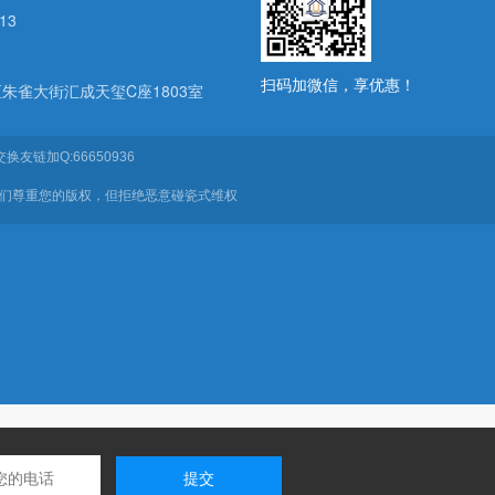
13
扫码加微信，享优惠！
朱雀大街汇成天玺C座1803室
换友链加Q:66650936
我们尊重您的版权，但拒绝恶意碰瓷式维权
提交