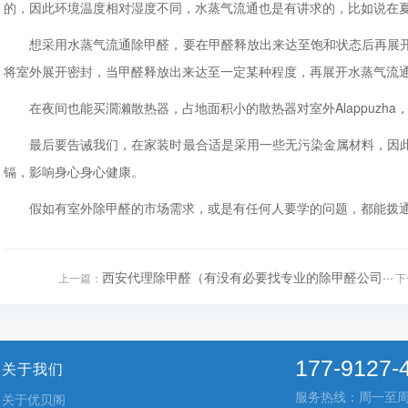
的，因此环境温度相对湿度不同，水蒸气流通也是有讲求的，比如说在夏
想采用水蒸气流通除甲醛，要在甲醛释放出来达至饱和状态后再展开
将室外展开密封，当甲醛释放出来达至一定某种程度，再展开水蒸气流
在夜间也能买濶濑散热器，占地面积小的散热器对室外Alappuzh
最后要告诫我们，在家装时最合适是采用一些无污染金属材料，因此
镉，影响身心身心健康。
假如有室外除甲醛的市场需求，或是有任何人要学的问题，都能拨
西安代理除甲醛（有没有必要找专业的除甲醛公司···
上一篇：
下
177-9127-
关于我们
服务热线：周一至周五 9
关于优贝阁