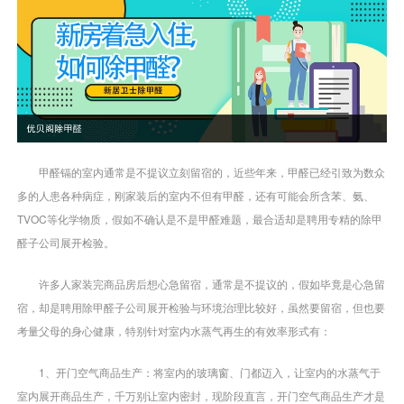
甲醛镉的室内通常是不提议立刻留宿的，近些年来，甲醛已经引致为数众
多的人患各种病症，刚家装后的室内不但有甲醛，还有可能会所含苯、氨、
TVOC等化学物质，假如不确认是不是甲醛难题，最合适却是聘用专精的除甲
醛子公司展开检验。
许多人家装完商品房后想心急留宿，通常是不提议的，假如毕竟是心急留
宿，却是聘用除甲醛子公司展开检验与环境治理比较好，虽然要留宿，但也要
考量父母的身心健康，特别针对室内水蒸气再生的有效率形式有：
1、开门空气商品生产：将室内的玻璃窗、门都迈入，让室内的水蒸气于
室内展开商品生产，千万别让室内密封，现阶段直言，开门空气商品生产才是