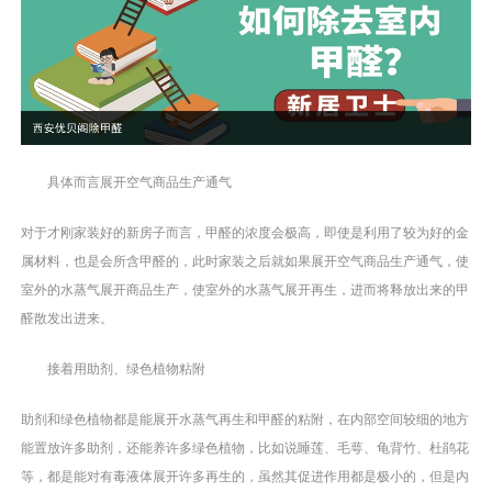
具体而言展开空气商品生产通气
对于才刚家装好的新房子而言，甲醛的浓度会极高，即使是利用了较为好的金
属材料，也是会所含甲醛的，此时家装之后就如果展开空气商品生产通气，使
室外的水蒸气展开商品生产，使室外的水蒸气展开再生，进而将释放出来的甲
醛散发出进来。
接着用助剂、绿色植物粘附
助剂和绿色植物都是能展开水蒸气再生和甲醛的粘附，在内部空间较细的地方
能置放许多助剂，还能养许多绿色植物，比如说睡莲、毛萼、龟背竹、杜鹃花
等，都是能对有毒液体展开许多再生的，虽然其促进作用都是极小的，但是内