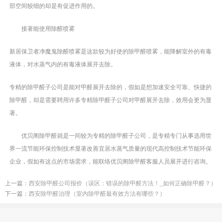
部空间较细的却是有促进作用的。
接著能使用除醛喷雾
新居保卫者净魔鬼除醛喷雾是这款较为好使的除甲醛喷雾，能降解室外的有毒
液体，对水蒸气内的有毒液体展开去除。
专精的除甲醛子公司是能对甲醛展开去除的，假如是想加速安全可靠、快捷的
除甲醛，却是需要聘用许多专精除甲醛子公司对甲醛展开去除，效用会更为显
著。
优贝阁除甲醛就是一间较为专精的除甲醛子公司，是专精专门从事选用世
界一流节能环保控制技术显著改善宜居水蒸气质量的现代高控制技术节能环保
企业，假如有这点的市场需求，能联络优贝阁除甲醛客服人员展开进行咨询。
上一篇：
西安除甲醛公司报价（误区：错误的除甲醛方法！_如何正确除甲醛？）
下一篇：
西安除甲醛治理（室内除甲醛最有效方法有哪些？）