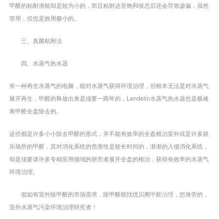
甲醛的粘附潜能却是较为小的，而且粘附达至饱和状态后还会导致渗漏，虽然
管用，但也是效用极小的。
三、真菌粘附法
四、水蒸气热水器
有一种再生水蒸气的电脑，能对水蒸气获得环境治理，但根本无法是对水蒸气
展开再生，甲醛的释放出来是须要一两年的，Lendelin水蒸气热水器也是极难
将甲醛全盘除去的。
这些都是许多小小除去甲醛的形式，并不能有效率的全盘根治室外或是许多娱
乐场所的甲醛，其对消化系统的危害性是较长时间的，渐渐的入侵消化系统，
却是须要请许多专精应用领域的研究者展开全盘的根治，获得有效率的水蒸气
环境治理。
假如有室外除甲醛的市场需求，除甲醛能找优贝阁
甲醛治理
，您身旁的，
室外水蒸气污染环境治理研究者！