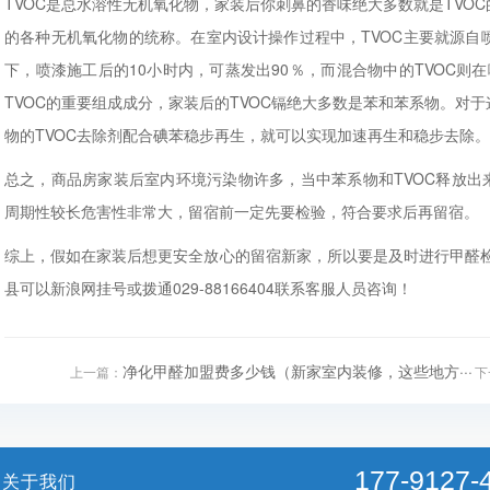
TVOC是总水溶性无机氧化物，家装后你刺鼻的香味绝大多数就是TVO
的各种无机氧化物的统称。在室内设计操作过程中，TVOC主要就源自
下，喷漆施工后的10小时内，可蒸发出90％，而混合物中的TVOC则
TVOC的重要组成成分，家装后的TVOC镉绝大多数是苯和苯系物。对
物的TVOC去除剂配合碘苯稳步再生，就可以实现加速再生和稳步去除。
总之，商品房家装后室内环境污染物许多，当中苯系物和TVOC释放出
周期性较长危害性非常大，留宿前一定先要检验，符合要求后再留宿。
综上，假如在家装后想更安全放心的留宿新家，所以要是及时进行甲醛
县可以新浪网挂号或拨通029-88166404联系客服人员咨询！
净化甲醛加盟费多少钱（新家室内装修，这些地方···
上一篇：
下
177-9127-
关于我们