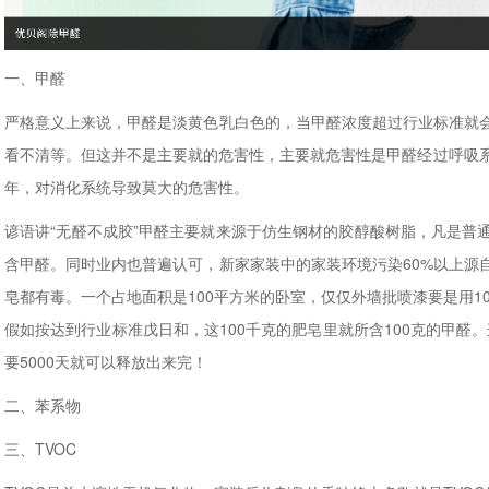
一、甲醛
严格意义上来说，甲醛是淡黄色乳白色的，当甲醛浓度超过行业标准就
看不清等。但这并不是主要就的危害性，主要就危害性是甲醛经过呼吸系
年，对消化系统导致莫大的危害性。
谚语讲“无醛不成胶”甲醛主要就来源于仿生钢材的胶醇酸树脂，凡是普
含甲醛。同时业内也普遍认可，新家家装中的家装环境污染60%以上源
皂都有毒。一个占地面积是100平方米的卧室，仅仅外墙批喷漆要是用1
假如按达到行业标准戊日和，这100千克的肥皂里就所含100克的甲醛。
要5000天就可以释放出来完！
二、苯系物
三、TVOC