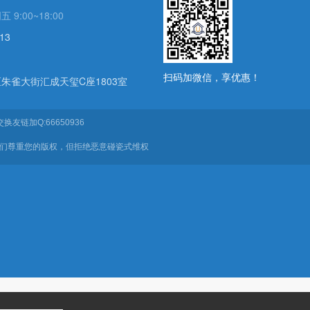
:00~18:00
13
扫码加微信，享优惠！
朱雀大街汇成天玺C座1803室
换友链加Q:66650936
我们尊重您的版权，但拒绝恶意碰瓷式维权