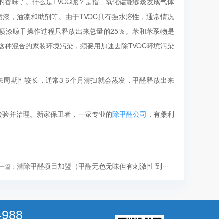
C的香味了。什么是TVOC呢？是指二氧化锰能够蒸发成气体
喷漆，油漆和助剂等。由于TVOC具有强水溶性，通常情况
在喷漆晾干操作过程只释放出来总量的25％。苯和苯系物是
于这种混合的家装环境污染，须要用加速去除TVOC环境污染
来周期性较长，通常3-6个月清扫就会蒸发，甲醛释放出来
检验并治理。新家保卫者，一家专业的
除甲醛公司
，有桑利
清除甲醛项目加盟（甲醛无色无味但有刺激性 到···
一篇：
4988