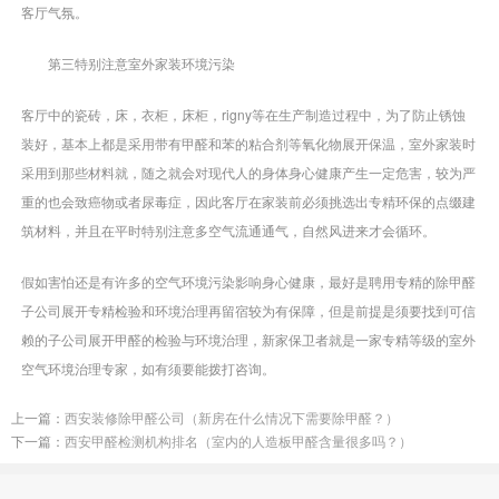
客厅气氛。
第三特别注意室外家装环境污染
客厅中的瓷砖，床，衣柜，床柜，rigny等在生产制造过程中，为了防止锈蚀
装好，基本上都是采用带有甲醛和苯的粘合剂等氧化物展开保温，室外家装时
采用到那些材料就，随之就会对现代人的身体身心健康产生一定危害，较为严
重的也会致癌物或者尿毒症，因此客厅在家装前必须挑选出专精环保的点缀建
筑材料，并且在平时特别注意多空气流通通气，自然风进来才会循环。
假如害怕还是有许多的空气环境污染影响身心健康，最好是聘用专精的除甲醛
子公司展开专精检验和环境治理再留宿较为有保障，但是前提是须要找到可信
赖的子公司展开甲醛的检验与环境治理，新家保卫者就是一家专精等级的室外
空气环境治理专家，如有须要能拨打咨询。
上一篇：
西安装修除甲醛公司（新房在什么情况下需要除甲醛？）
下一篇：
西安甲醛检测机构排名（室内的人造板甲醛含量很多吗？）