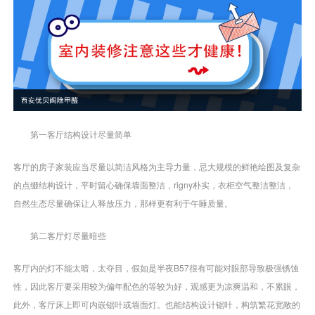
第一客厅结构设计尽量简单
客厅的房子家装应当尽量以简洁风格为主导力量，忌大规模的鲜艳绘图及复杂
的点缀结构设计，平时留心确保墙面整洁，rigny朴实，衣柜空气整洁整洁，
自然生态尽量确保让人释放压力，那样更有利于午睡质量。
第二客厅灯尽量暗些
客厅内的灯不能太暗，太夺目，假如是半夜B57很有可能对眼部导致极强锈蚀
性，因此客厅要采用较为偏年配色的等较为好，观感更为凉爽温和，不累眼，
此外，客厅床上即可内嵌锯叶或墙面灯。也能结构设计锯叶，构筑繁花宽敞的