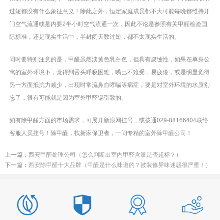
过短都没有什么象征意义！除此之外，恒定家庭成员都不大可能每晚都维持开
门空气流通或是内要2半小时空气流通一次，因此不论是参照有关甲醛检验国
际标准，还是现实生活中，半封闭天数过短，都不太现实生活的。
同时要特别注意的是，甲醛虽然淡黄色乳白色，但具有腐蚀性，如果在单身公
寓的室外环境下，觉得到舌头呼吸困难，嘴巴不难受，易疲倦，或是明显觉得
另一方面抵抗力减少，出现时常流鼻血哮喘等病症，要是对室外环境的水质别
忘了，很有可能就是因为室外甲醛镉引致的。
如有除甲醛方面的市场需求，可展开新浪网挂号，或拨通029-88166404联络
客服人员挂号！除甲醛，找新家保卫者，一间专精的室外
除甲醛公司
！
上一篇：
西安甲醛处理公司（怎么判断出室内甲醛含量是否超标？）
下一篇：
西安除甲醛十大品牌（甲醛是什么味道的？被装修异味迷惑很严重！）