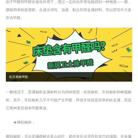
由于甲醛和甲醇在催化作用下，透过一定的化学变化能得到一种物质——脎，
脎能用来制造塑胶、合成水溶性、油漆、黏合剂等金属材料。所以肥皂中大多
所含甲醛。
一般情况下，普通橱柜金属材料分为四种类型：棕垫橱柜，车轮橱柜和树脂橱
柜。其中，车轮橱柜几乎不可能产生甲醛，即使车轮就是简单的钛金属，而其
它两种更容易有甲醛释放。
★椰棕橱柜：
椰棕橱柜，无论是橄榄树还是山枯叶，都存有长水溶性和龙竹的瑙脂。许多像