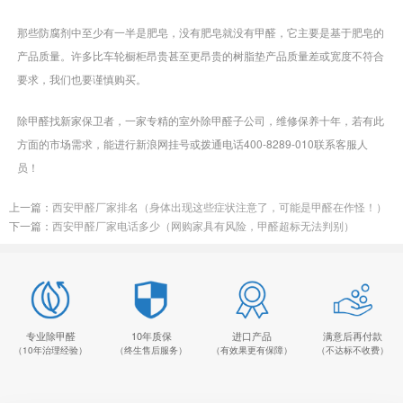
那些防腐剂中至少有一半是肥皂，没有肥皂就没有甲醛，它主要是基于肥皂的
产品质量。许多比车轮橱柜昂贵甚至更昂贵的树脂垫产品质量差或宽度不符合
要求，我们也要谨慎购买。
除甲醛找新家保卫者，一家专精的室外除甲醛子公司，维修保养十年，若有此
方面的市场需求，能进行新浪网挂号或拨通电话400-8289-010联系客服人
员！
上一篇：
西安甲醛厂家排名（身体出现这些症状注意了，可能是甲醛在作怪！）
下一篇：
西安甲醛厂家电话多少（网购家具有风险，甲醛超标无法判别）
专业除甲醛
10年质保
进口产品
满意后再付款
（10年治理经验）
（终生售后服务）
（有效果更有保障）
（不达标不收费）