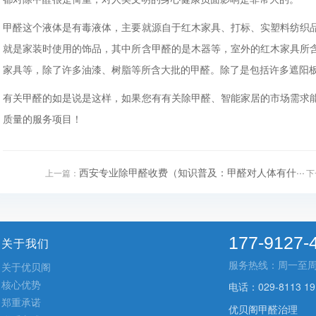
甲醛这个液体是有毒液体，主要就源自于红木家具、打标、实塑料纺织
就是家装时使用的饰品，其中所含甲醛的是木器等，室外的红木家具所
家具等，除了许多油漆、树脂等所含大批的甲醛。除了是包括许多遮阳
有关甲醛的如是说是这样，如果您有有关除甲醛、智能家居的市场需求
质量的服务项目！
西安专业除甲醛收费（知识普及：甲醛对人体有什···
上一篇：
下
177-9127-
关于我们
服务热线：周一至周五 9
关于优贝阁
核心优势
电话：029-8113 19
郑重承诺
优贝阁甲醛治理