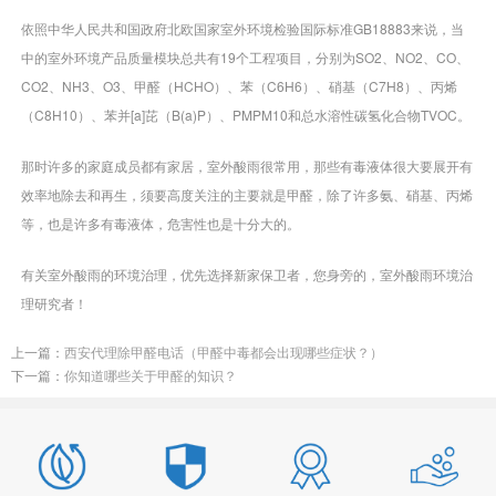
依照中华人民共和国政府北欧国家室外环境检验国际标准GB18883来说，当
中的室外环境产品质量模块总共有19个工程项目，分别为SO2、NO2、CO、
CO2、NH3、O3、甲醛（HCHO）、苯（C6H6）、硝基（C7H8）、丙烯
（C8H10）、苯并[a]芘（B(a)P）、PMPM10和总水溶性碳氢化合物TVOC。
那时许多的家庭成员都有家居，室外酸雨很常用，那些有毒液体很大要展开有
效率地除去和再生，须要高度关注的主要就是甲醛，除了许多氨、硝基、丙烯
等，也是许多有毒液体，危害性也是十分大的。
有关室外酸雨的环境治理，优先选择新家保卫者，您身旁的，室外酸雨环境治
理研究者！
上一篇：
西安代理除甲醛电话（甲醛中毒都会出现哪些症状？）
下一篇：
你知道哪些关于甲醛的知识？