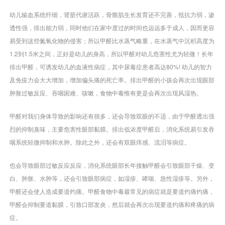
幼儿输血系统纤细，肾脏代谢活跃，骨骼肌生长发育还不完善，抵抗力弱，渗
透性强，排出能力弱，同时他们在家中度过的时间也远远多于成人，因而更容
易受到这些氮氧化物的侵害；所以甲醛比水蒸气略重，在水蒸气中沉积高度为
1.2到1.5米之间，正好是幼儿的身高，所以甲醛对幼儿危害性尤为轻微！长年
排出甲醛，可诱发幼儿的血液性病症，其中尿毒症患者高达80%! 幼儿的智力
及免疫力会大大增加，增加偏头痛的死亡率。排出甲醛的小孩会再次出现眼部
肿胀过敏反应、吞咽困难、咳嗽，食物中毒惟有更是会再次出现风湿热。
甲醛对我们身体导致的影响还有很多，还会导致双眼的不适，由于甲醛透出强
烈的抑制臭味，主要危害性眼部黏膜。排出低浓度甲醛后，消化系统易引发吞
咽系统轻微抑制和水肿。除此之外，还会有双眼痒感、流泪等病症。
也会导致眼部过敏反应反应，消化系统眼部长年接触甲醛会引致眼部干燥、变
白、肿胀、水肿等，还会引致眼部病症，如湿疹、哮喘、急性湿疹等。另外，
甲醛还会使人造成要道灼痛。甲醛食物中毒最常见的病症就是要道灼痛灼痛，
甲醛会抑制要道黏膜，引致口部发炎，然后就会再次出现要道灼痛和疼痛的病
症。