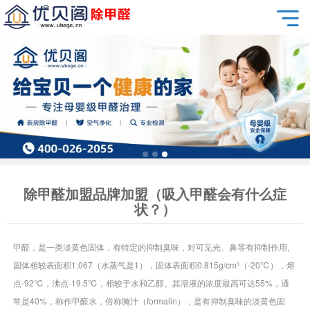
除甲醛加盟品牌加盟（吸入甲醛会有什么症
状？）
甲醛，是一类淡黄色固体，有特定的抑制臭味，对可见光、鼻等有抑制作用,
固体相较表面积1.067（水蒸气是1），固体表面积0.815g/cm³（-20℃），熔
点-92℃，沸点-19.5℃，相较于水和乙醇。其溶液的浓度最高可达55%，通
常是40%，称作甲醛水，俗称腌汁（formalin），是有抑制臭味的淡黄色固