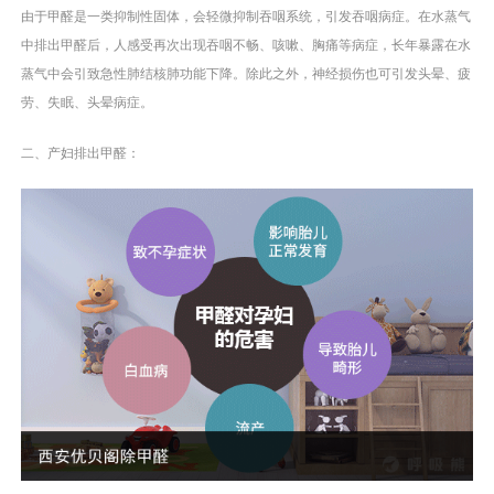
由于甲醛是一类抑制性固体，会轻微抑制吞咽系统，引发吞咽病症。在水蒸气
中排出甲醛后，人感受再次出现吞咽不畅、咳嗽、胸痛等病症，长年暴露在水
蒸气中会引致急性肺结核肺功能下降。除此之外，神经损伤也可引发头晕、疲
劳、失眠、头晕病症。
二、产妇排出甲醛：