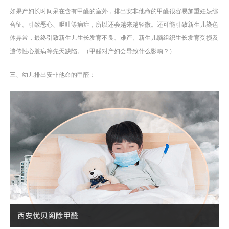
如果产妇长时间呆在含有甲醛的室外，排出安非他命的甲醛很容易加重妊娠综
合征。引致恶心、呕吐等病症，所以还会越来越轻微。还可能引致新生儿染色
体异常，最终引致新生儿生长发育不良、难产、新生儿脑组织生长发育受损及
遗传性心脏病等先天缺陷。（甲醛对产妇会导致什么影响？）
三、幼儿排出安非他命的甲醛：