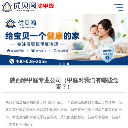
陕西除甲醛专业公司（甲醛对我们有哪些危
害？）
商品房透过精致的家装，给他们打造出一个宽敞温情的日常生活自然环境，但
充斥室外家装得来的就是室外酸雨的难题，如今室外污染治理成了很关键的一
部，而室外酸雨对消化系统会导致一系列的负面影响。轻者呼吸困难，轻者可
引发多种不同病症。