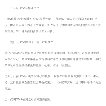
一、什么是CMA合格证书？
CMA也是“检测检测政府机构证照判定”。是根据中华人民共和国DD91的规
定，由市级以内上海市人民政府计算政府部门对检测政府机构的检测潜能及安
全性展开的一种全面的合格证书及评价。
二、为什么CMA检测非正规、权威性？
早已获得CMA证照合格证书的
甲醛检测
政府机构，都是早已在市场监督管理
管理处登记，并且每年监管机构单厢对这些政府机构展开监督管理检查，以此
来保证
甲醛检测
结果更加主观、公平、准确、权威性。
另外，获得CMA证照的检测政府机构，会准许在检测调查报告上使用CMA记
号，这样检测调查报告就会具备拘束力，大家能将其用于追讨申诉等法律商业
用途。
三、昆明CMA检测政府机构重要信息