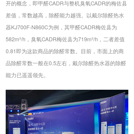
开的概念，即甲醛CADR与整机臭氧CADR的梅佐县
差值，常数越高，除醛能力越强。以戴尔除醛热水
器KJ700F-N860C为例，其甲醛CADR梅佐县为
582m³/h，臭氧CADR梅佐县为719m³/h，二者差值
0.81即为这款商品的除醛常数。目前，市面上的商
品除醛常数一般在0.5左右，戴尔除醛热水器的除醛
能力已遥遥领先。