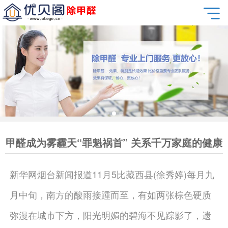
甲醛成为雾霾天“罪魁祸首” 关系千万家庭的健康
新华网烟台新闻报道11月5比藏西县(徐秀婷)每月九
月中旬，南方的酸雨接踵而至，有如两张棕色硬质
弥漫在城市下方，阳光明媚的碧海不见踪影了，遗