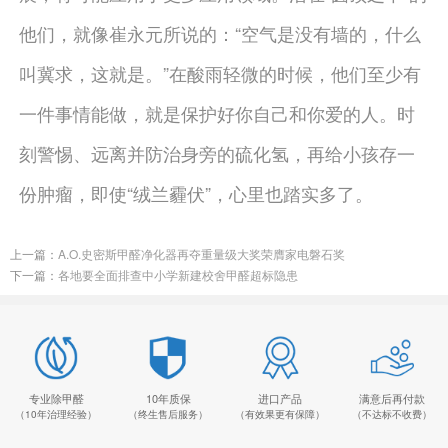
他们，就像崔永元所说的：“空气是没有墙的，什么
叫冀求，这就是。”在酸雨轻微的时候，他们至少有
一件事情能做，就是保护好你自己和你爱的人。时
刻警惕、远离并防治身旁的硫化氢，再给小孩存一
份肿瘤，即使“绒兰霾伏”，心里也踏实多了。
上一篇：
A.O.史密斯甲醛净化器再夺重量级大奖荣膺家电磐石奖
下一篇：
各地要全面排查中小学新建校舍甲醛超标隐患
专业除甲醛
10年质保
进口产品
满意后再付款
（10年治理经验）
（终生售后服务）
（有效果更有保障）
（不达标不收费）