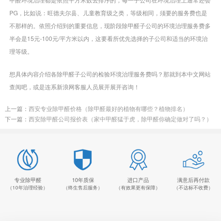
PG，比如说：旺德夫尔县、儿童教育级之类，等级相同，须要的服务费也是
不那样的。依照介绍到的重要信息，现阶段除甲醛子公司的环境治理服务费多
半会是15元-100元/平方米以内，这要看所优先选择的子公司和适当的环境治
理等级。
想具体内容介绍各除甲醛子公司的检验环境治理服务费吗？那就到本中文网站
查阅吧，或是连系新浪网客服人员展开展开咨询！
上一篇：
西安专业除甲醛价格（除甲醛最好的植物有哪些？植物排名）
下一篇：
西安除甲醛公司报价表（家中甲醛猛于虎，除甲醛你确定做对了吗？）
专业除甲醛
10年质保
进口产品
满意后再付款
（10年治理经验）
（终生售后服务）
（有效果更有保障）
（不达标不收费）