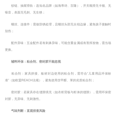
铰链、抽屉滑轨：选知名品牌（如海蒂诗、百隆），开关顺滑无卡顿、无
噪音，表面无毛刺、无生锈；
螺丝、连接件：需做防锈处理，且螺丝头部无尖锐边缘，避免孩子接触时
划伤；
配件异味：五金配件若有刺鼻异味，可能含重金属或有害挥发物，需当场
更换。
辅料环保：粘合剂、密封胶不能忽视
粘合剂：家具拼接、板材封边使用的粘合剂，需符合“儿童用品环保标
准”（如欧盟REACH法规），避免使用含甲醛、苯的劣质粘合剂；
密封胶：若家具存在缝隙填充（如衣柜背板与柜体的缝隙），需用环保密
封胶，无异味、无刺激性。
气味判断：直观排查风险