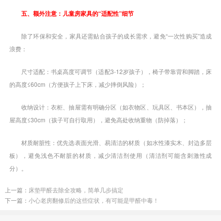
五、额外注意：儿童房家具的“适配性”细节
除了环保和安全，家具还需贴合孩子的成长需求，避免“一次性购买”造成
浪费：
尺寸适配：书桌高度可调节（适配3-12岁孩子），椅子带靠背和脚踏，床
的高度≤60cm（方便孩子上下床，减少摔倒风险）；
收纳设计：衣柜、抽屉需有明确分区（如衣物区、玩具区、书本区），抽
屉高度≤30cm（孩子可自行取用），避免高处收纳重物（防掉落）；
材质耐脏性：优先选表面光滑、易清洁的材质（如水性漆实木、封边多层
板），避免浅色不耐脏的材质，减少清洁剂使用（清洁剂可能含刺激性成
分）。
上一篇：
床垫甲醛去除全攻略，简单几步搞定
下一篇：
小心老房翻修后的这些症状，有可能是甲醛中毒！