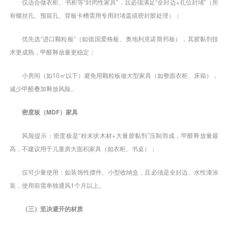
仅适合做衣柜、书柜等“封闭性家具”，且必须满足“全封边+孔位封堵”（所
有螺丝孔、预留孔、背板卡槽需用专用封堵盖或密封胶处理）；
优先选“进口颗粒板”（如德国爱格板、奥地利克诺斯邦板），其胶黏剂技
术更成熟，甲醛释放量更稳定；
小房间（如10㎡以下）避免用颗粒板做大型家具（如整面衣柜、床箱），
减少甲醛叠加释放风险。
密度板（MDF）家具
风险提示：密度板是“粉末状木材+大量胶黏剂”压制而成，甲醛释放量最
高，不建议用于儿童房大面积家具（如衣柜、书桌）；
仅可少量使用：如装饰性摆件、小型收纳盒，且必须是全封边、水性漆涂
装，使用前需单独通风1个月以上。
（三）坚决避开的材质