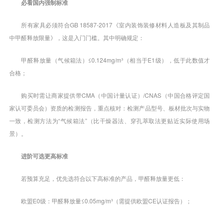
必看国内强制标准
所有家具必须符合GB 18587-2017《室内装饰装修材料人造板及其制品
中甲醛释放限量》，这是入门门槛。其中明确规定：
甲醛释放量（气候箱法）≤0.124mg/m³（相当于E1级），低于此数值才
合格；
购买时需让商家提供带CMA（中国计量认证）/CNAS（中国合格评定国
家认可委员会）资质的检测报告，重点核对：检测产品型号、板材批次与实物
一致，检测方法为“气候箱法”（比干燥器法、穿孔萃取法更贴近实际使用场
景）。
进阶可选更高标准
若预算充足，优先选符合以下高标准的产品，甲醛释放量更低：
欧盟E0级：甲醛释放量≤0.05mg/m³（需提供欧盟CE认证报告）；