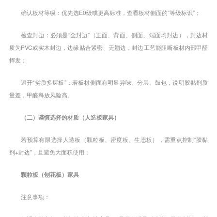
确认板材等级：优先选E0级或更高标准，查看板材侧面的“等级标识”；
检查封边：必须是“全封边”（正面、背面、侧面、端面均封边），封边材
质为PVC或实木封边，边缘贴合紧密、无翘边，封边工艺能阻断板材内部甲醛
挥发；
避开“劣质多层板”：若板材侧面有明显异味、分层、鼓包，说明胶黏剂质
量差，甲醛释放风险高。
（二）谨慎选择的材质（人造板家具）
若预算有限选择人造板（颗粒板、密度板、生态板），需重点控制“胶黏
剂+封边”，且避免大面积使用：
颗粒板（刨花板）家具
注意事项：