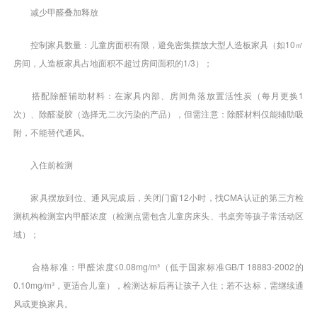
减少甲醛叠加释放
控制家具数量：儿童房面积有限，避免密集摆放大型人造板家具（如10㎡
房间，人造板家具占地面积不超过房间面积的1/3）；
搭配除醛辅助材料：在家具内部、房间角落放置活性炭（每月更换1
次）、除醛凝胶（选择无二次污染的产品），但需注意：除醛材料仅能辅助吸
附，不能替代通风。
入住前检测
家具摆放到位、通风完成后，关闭门窗12小时，找CMA认证的第三方检
测机构检测室内甲醛浓度（检测点需包含儿童房床头、书桌旁等孩子常活动区
域）；
合格标准：甲醛浓度≤0.08mg/m³（低于国家标准GB/T 18883-2002的
0.10mg/m³，更适合儿童），检测达标后再让孩子入住；若不达标，需继续通
风或更换家具。