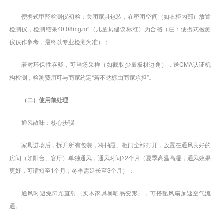
便携式
甲醛检测
仪初检：关闭家具包装，在密闭空间（如衣柜内部）放置
检测仪，检测结果≤0.08mg/m³（儿童房建议标准）为合格（注：便携式检测
仪仅作参考，最终以专业检测为准）；
若对环保性存疑，可当场采样（如截取少量板材边角），送CMA认证机
构检测，检测费用可与商家约定“若不达标由商家承担”。
（二）使用前处理
通风散味：核心步骤
家具进场后，拆开所有包装，将抽屉、柜门全部打开，放置在通风良好的
房间（如阳台、客厅）单独通风，通风时间≥2个月（夏季高温高湿，通风效果
更好，可缩短至1个月；冬季需延长至3个月）；
通风时避免阳光直射（实木家具暴晒易变形），可搭配风扇加速空气流
通。