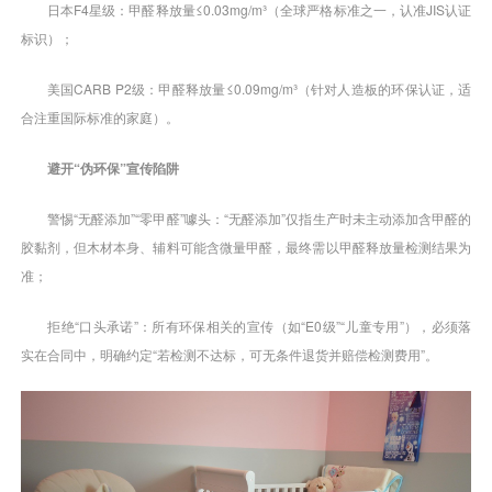
日本F4星级：甲醛释放量≤0.03mg/m³（全球严格标准之一，认准JIS认证
标识）；
美国CARB P2级：甲醛释放量≤0.09mg/m³（针对人造板的环保认证，适
合注重国际标准的家庭）。
避开“伪环保”宣传陷阱
警惕“无醛添加”“零甲醛”噱头：“无醛添加”仅指生产时未主动添加含甲醛的
胶黏剂，但木材本身、辅料可能含微量甲醛，最终需以甲醛释放量检测结果为
准；
拒绝“口头承诺”：所有环保相关的宣传（如“E0级”“儿童专用”），必须落
实在合同中，明确约定“若检测不达标，可无条件退货并赔偿检测费用”。