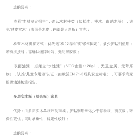
选购要点：
查看“木材鉴定报告”，确认木材种类（如松木、榉木、白蜡木等），避
免“贴皮实木”（表面是木皮，内部是人造板）冒充；
检查木材拼接方式：优先选“榫卯结构”或“螺丝固定”，减少胶黏剂使用；
若有拼接缝，需确认缝隙均匀、无明显胶痕；
表面油漆：必须选“水性漆”（VOC含量≤120g/L，无重金属、无苯系
物），认准“儿童专用漆”认证（如欧盟EN 71-3玩具安全标准），可要求商家
提供油漆检测报告。
多层实木板（胶合板）家具
优势：由多层实木单板压制而成，胶黏剂用量远少于颗粒板、密度板，环
保性更优，同时承重性、稳定性较好；
选购要点：