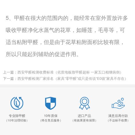
5、甲醛在很大的范围内的，能经常在室外置放许多
吸收甲醛净化水蒸气的花草，如睡莲，毛萼等，可
适当粘附甲醛，但是由于花草粘附面积比较有限，
所以只能起到辅助的促进作用。
上一篇：
西安甲醛检测收费标准（劣质地板致甲醛超标 一家五口相继病倒）
下一篇：
西安甲醛检测厂家排名（家具“零甲醛”或只是传说“E0级”家具不存在）
专业除甲醛
10年质保
进口产品
满意后再付款
（10年治理经验）
（终生售后服务）
（有效果更有保障）
（不达标不收费）