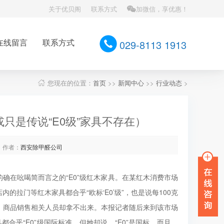
关于优贝阁
联系方式
加微信，享优惠！
在线留言
联系方式
029-8113 1913
您现在的位置：
首页
>>
新闻中心
>>
行业动态
>
只是传说“E0级”家具不存在）
作者：
西安除甲醛公司
确在吆喝简而言之的“E0”级红木家具。在某红木消费市场
拉门等红木家具都合乎“欧标‘E0’级”，也是说每100克
告，商品销售相关人员却拿不出来。本报记者随后来到该市场
合乎“E0”级国际标准，但她却说，“E0”是国标，而且，