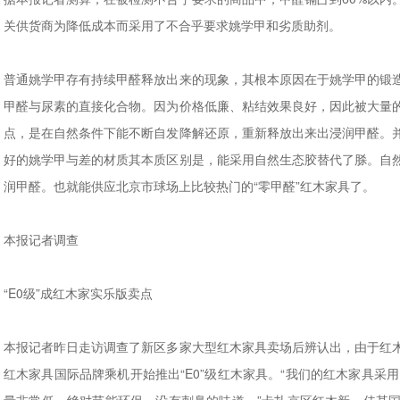
关供货商为降低成本而采用了不合乎要求姚学甲和劣质助剂。
普通姚学甲存有持续甲醛释放出来的现象，其根本原因在于姚学甲的锻
甲醛与尿素的直接化合物。因为价格低廉、粘结效果良好，因此被大量
点，是在自然条件下能不断自发降解还原，重新释放出来出浸润甲醛。
好的姚学甲与差的材质其本质区别是，能采用自然生态胶替代了脎。自
润甲醛。也就能供应北京市球场上比较热门的“零甲醛”红木家具了。
本报记者调查
“E0级”成红木家实乐版卖点
本报记者昨日走访调查了新区多家大型红木家具卖场后辨认出，由于红
红木家具国际品牌乘机开始推出“E0”级红木家具。“我们的红木家具采