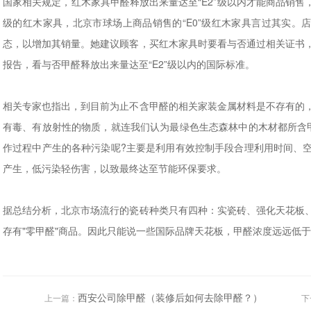
国家相关规定，红木家具甲醛释放出来量达至“E2”级以内才能商品销售
级的红木家具，北京市球场上商品销售的“E0”级红木家具言过其实。
态，以增加其销量。她建议顾客，买红木家具时要看与否通过相关证书
报告，看与否甲醛释放出来量达至“E2”级以内的国际标准。
相关专家也指出，到目前为止不含甲醛的相关家装金属材料是不存有的
有毒、有放射性的物质，就连我们认为最绿色生态森林中的木材都所含
作过程中产生的各种污染呢?主要是利用有效控制手段合理利用时间、
产生，低污染轻伤害，以致最终达至节能环保要求。
据总结分析，北京市场流行的瓷砖种类只有四种：实瓷砖、强化天花板
存有"零甲醛"商品。因此只能说一些国际品牌天花板，甲醛浓度远远低
西安公司除甲醛（装修后如何去除甲醛？）
上一篇：
下