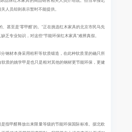
国际品牌红木家具的商品销售相关人员介绍说。但当本报记
相关人员却则表示暂时不能提供。
、甚至是‘零甲醛’的。”正在挑选红木家具的北京市民马先
缺乏专业知识，对这些“节能环保红木家具”难辨真假。
部分钢材本身采用秸秆等软质锻造，在此种软质里的确只所
自软质的姚学甲是也只是相对其他的钢材更节能环保，更健
E2”级是指甲醛释放出来限量等级的节能环保国际标准。据北欧