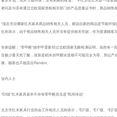
量非常低，绝对节能环保，没有刺鼻的味道。”卡扎京区红木新一佳某
者问及与否有通过北欧国家质检相关部门的产品质量证书时，商品销售
“现在无论哪家红木家具商品销售相关人员，都说自家的商品是节能环保的
生则表示，由于商品销售相关人员并没有提供相关凭据，作为普通顾客又
专家提醒：“零甲醛”姚学甲需要经过北欧国家无醛检测证明。虽然有一
含极少量天然丁酸，就算是稻米的甲醛浓度都不可能完全为零。所以产
康。顾客也不能盲目Randon。
业内人士
“E0级”红木家具基本不存有零甲醛其实是“民间传说”
北京市红木家具行业协会工作相关人员则表示，“E0”级、“E1”级、“