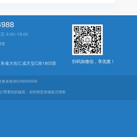
4988
:00~18:00
13
扫码加微信，享优惠！
朱雀大街汇成天玺C座1803室
换友链加Q:66650936
我们尊重您的版权，但拒绝恶意碰瓷式维权