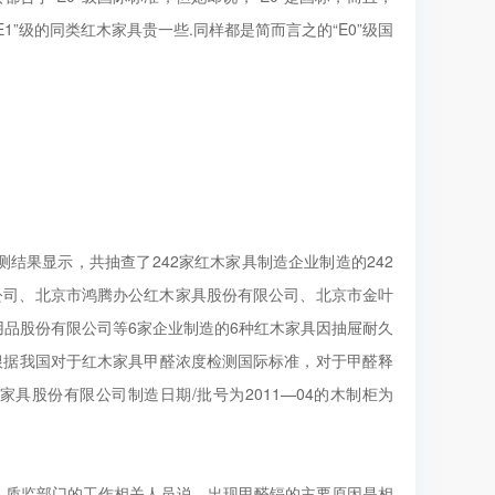
1”级的同类红木家具贵一些.同样都是简而言之的“E0”级国
结果显示，共抽查了242家红木家具制造企业制造的242
公司、北京市鸿腾办公红木家具股份有限公司、北京市金叶
品股份有限公司等6家企业制造的6种红木家具因抽屉耐久
根据我国对于红木家具甲醛浓度检测国际标准，对于甲醛释
家具股份有限公司制造日期/批号为2011—04的木制柜为
。质监部门的工作相关人员说，出现甲醛镉的主要原因是相